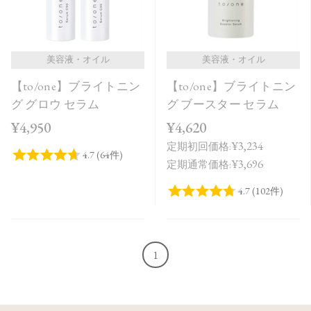
価格が高い
レビューが多い順
レビュー評価が高い順
美容液・オイル
美容液・オイル
【to/one】ブライトニン
【to/one】ブライトニン
人気順
グ グロウ セラム
グ ブースター セラム
¥4,950
¥4,620
¥3,234
定期初回価格:
¥3,696
定期通常価格:
1