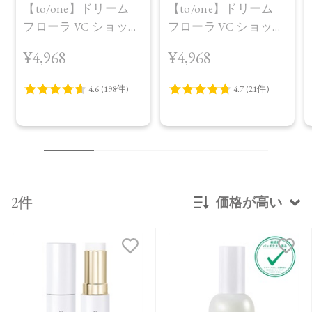
【to/one】ドリーム
【to/one】ドリーム
フローラ VC ショット
フローラ VC ショット
（30包）
デイ ブライトニング
¥4,968
¥4,968
プラス＜限定品＞
2件
価格が高い
新着順
発売日順
価格が安い