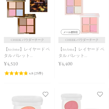
発売日順
価格が安い
価格が高い
レビューが多い順
メール便対応
レビュー評価が高い順
CHEEK パウダーチーク
CHEEK パウダーチーク
【to/one】レイヤード ペ
【to/one】レイヤード ペ
人気順
タル パレット
タル パレット
［EX01,EX02］＜限定品
［EX03,EX04］＜2026
¥4,510
¥4,400
＞
AW Collection＞