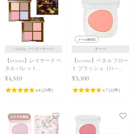
発売日順
価格が安い
価格が高い
レビューが多い順
メール便対応
レビュー評価が高い順
CHEEK パウダーチーク
チーク
【to/one】レイヤード ペ
【to/one】ペタル フロー
人気順
タル パレット
ト ブラッシュ［01～
［EX01,EX02］＜限定品
03］
¥4,510
¥3,300
＞
おすすめ商品