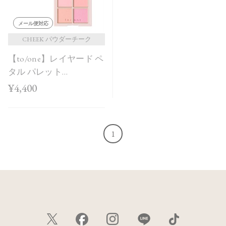
メール便対応
CHEEK パウダーチーク
【to/one】レイヤード ペ
タル パレット
［EX03,EX04］＜2026
¥4,400
AW Collection＞
1