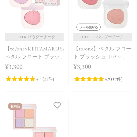
メール便対応
CHEEK パウダーチーク
CHEEK パウダーチーク
【to/one×KEITAMARUYAMA】
【to/one】ペタル フロー
ペタル フロート ブラッ
ト ブラッシュ［05～
シュ［EX12,EX13］＜限
06］
¥3,300
¥3,300
定品＞
新商品