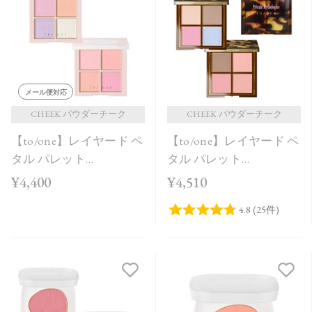
発売日順
価格が安い
価格が高い
レビューが多い順
メール便対応
レビュー評価が高い順
CHEEK パウダーチーク
CHEEK パウダーチーク
【to/one】レイヤード ペ
【to/one】レイヤード ペ
人気順
タル パレット
タル パレット
［EX03,EX04］＜2026
［EX01,EX02］＜限定品
¥4,400
¥4,510
AW Collection＞
＞