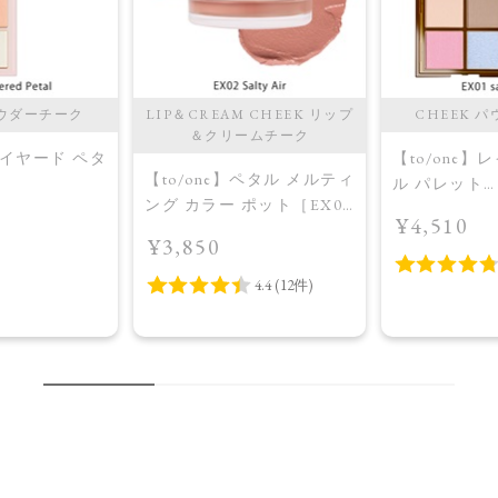
パウダーチーク
LIP＆CREAM CHEEK リップ
CHEEK 
＆クリームチーク
】レイヤード ペタ
【to/one】
【to/one】ペタル メルティ
ル パレット
ング カラー ポット［EX01
4］＜2026
［EX01,EX
¥4,510
～EX04］＜限定品＞＜
ion＞EX03
＞EX01 sakai
¥3,850
2026 Summer Collection＞
EX02 Salty Air