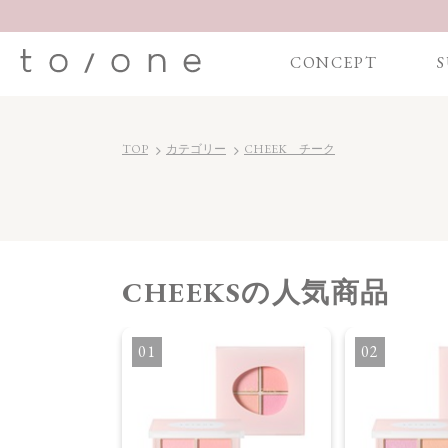
CONCEPT
S
TOP
カテゴリー
CHEEK チーク
CHEEKS
の人気商品
ーク
1
2
】ペタル フロート
1～03］01
ジュ