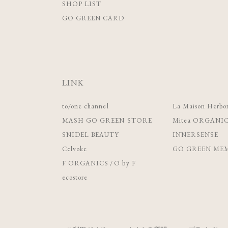
SHOP LIST
GO GREEN CARD
LINK
to/one channel
La Maison Herbor
MASH GO GREEN STORE
Mitea ORGANI
SNIDEL BEAUTY
INNERSENSE
Celvoke
GO GREEN MEM
F ORGANICS
/
O by F
ecostore