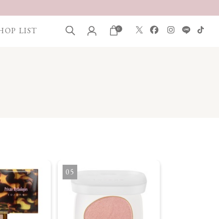
HOP LIST
0
5
6