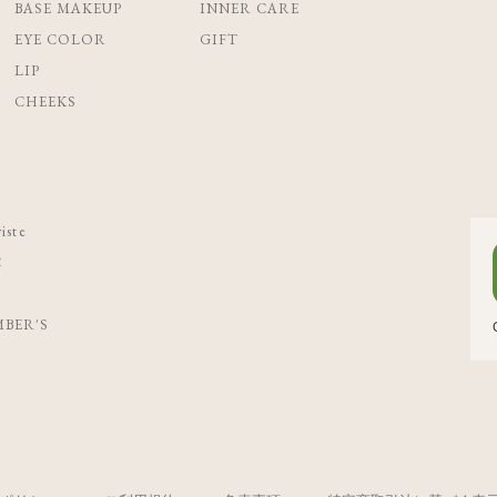
BASE MAKEUP
INNER CARE
EYE COLOR
GIFT
LIP
CHEEKS
iste
C
BER'S