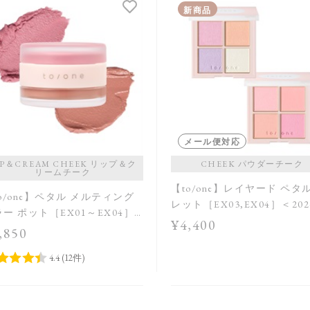
新商品
メール便対応
IP＆CREAM CHEEK リップ＆ク
CHEEK パウダーチーク
リームチーク
【to/one】レイヤード ペタ
o/one】ペタル メルティング
レット［EX03,EX04］＜202
ー ポット［EX01～EX04］
AW Collection＞
¥4,400
定品＞＜2026 Summer
,850
lection＞