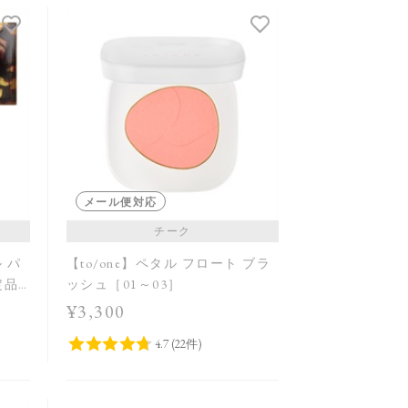
発売日順
価格が安い
価格が高い
レビューが多い順
レビュー評価が高い順
人気順
メール便対応
チーク
ル パ
【to/one】ペタル フロート ブラ
定品
ッシュ［01～03］
¥3,300