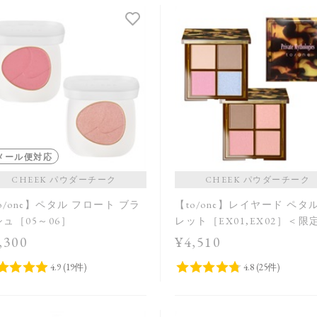
メール便対応
CHEEK パウダーチーク
CHEEK パウダーチーク
o/one】ペタル フロート ブラ
【to/one】レイヤード ペタ
ュ［05～06］
レット［EX01,EX02］＜限
＞
,300
¥4,510