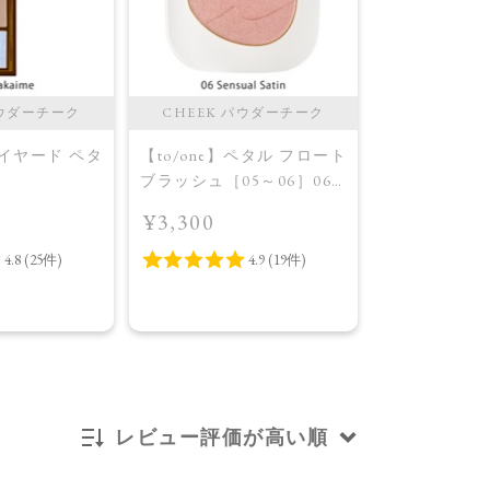
パウダーチーク
CHEEK パウダーチーク
LIP＆CREAM
＆クリー
レイヤード ペタ
【to/one】ペタル フロート
【to/one】
ブラッシュ［05～06］06
ング カラー 
02］＜限定品
Sensual Satin
¥3,300
～EX04］＜
me
¥3,850
2026 Summer 
EX01 Under t
レビュー評価が高い順
新着順