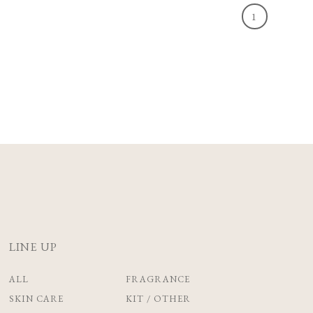
1
LINE UP
ALL
FRAGRANCE
SKIN CARE
KIT / OTHER