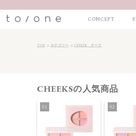
CONCEPT
S
TOP
カテゴリー
CHEEK チーク
CHEEKS
の人気商品
パウダーチーク
1
2
】レイヤード ペタ
X02］＜限定品