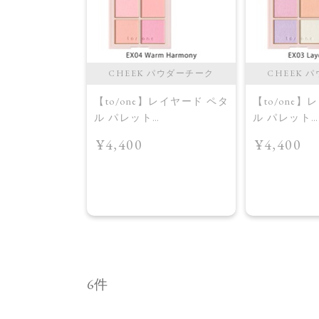
ime
CHEEK パウダーチーク
CHEEK 
【to/one】レイヤード ペタ
【to/one
ル パレット
ル パレット
［EX03,EX04］＜2026
［EX03,EX0
¥4,400
¥4,400
AW Collection＞EX04
AW Collect
Warm Harmony
Layered Petal
6件