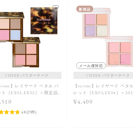
新商品
メール便対応
CHEEK パウダーチーク
CHEEK パウダーチーク
o/one】レイヤード ペタル パ
【to/one】レイヤード ペタ
ト［EX01,EX02］＜限定品
レット［EX03,EX04］＜202
AW Collection＞
,510
¥4,400