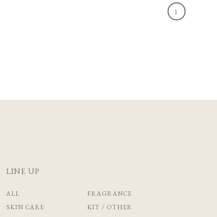
1
LINE UP
ALL
FRAGRANCE
SKIN CARE
KIT / OTHER