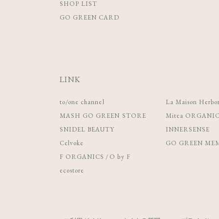
SHOP LIST
GO GREEN CARD
LINK
to/one channel
La Maison Herbor
MASH GO GREEN STORE
Mitea ORGANI
SNIDEL BEAUTY
INNERSENSE
Celvoke
GO GREEN MEM
F ORGANICS
/
O by F
ecostore