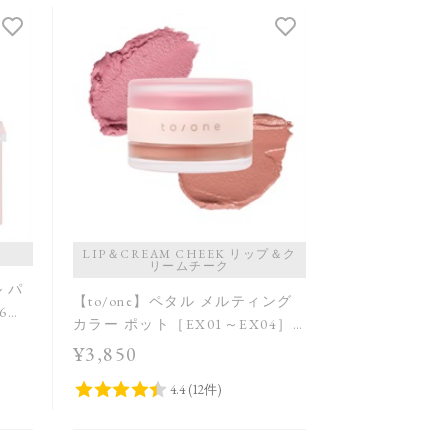
発売日順
価格が安い
価格が高い
レビューが多い順
レビュー評価が高い順
人気順
LIP＆CREAM CHEEK リップ＆ク
リームチーク
ル パ
【to/one】ペタル メルティング
6
カラー ポット［EX01～EX04］
＜限定品＞＜2026 Summer
¥3,850
Collection＞