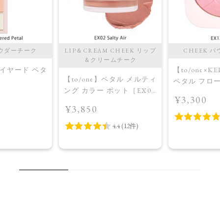
パウダーチーク
LIP＆CREAM CHEEK リップ
CHEEK 
＆クリームチーク
】レイヤード ペタ
【to/one×K
【to/one】ペタル メルティ
ペタル フロ
ング カラー ポット［EX01
4］＜2026
ュ［EX12,E
¥3,300
～EX04］＜限定品＞＜
ion＞EX03
品＞EX13 染
¥3,850
2026 Summer Collection＞
EX02 Salty Air