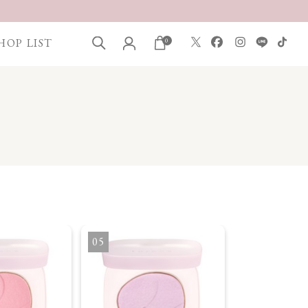
HOP LIST
0
5
6