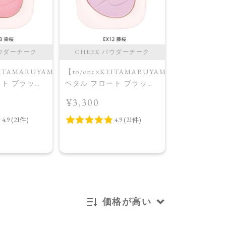
パウダーチーク
CHEEK パウダーチーク
CHEEK 
EITAMARUYAMA】
【to/one×KEITAMARUYAMA】
【to/one】
ート ブラッシ
ペタル フロート ブラッシ
ブラッシュ［0
X13］＜限定
ュ［EX12,EX13］＜限定
Sensual Satin
¥3,300
¥3,300
桜
品＞EX12 藤桜
価格が高い
新着順