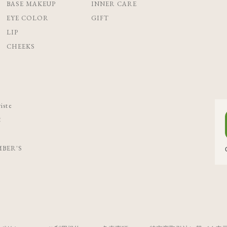
BASE MAKEUP
INNER CARE
EYE COLOR
GIFT
LIP
CHEEKS
iste
C
BER'S