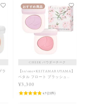
おすすめ商品
CHEEK パウダーチーク
 ブラ
【to/one×KEITAMARUYAMA】
ペタル フロート ブラッシュ
［EX12,EX13］＜限定品＞
¥3,300