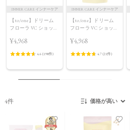
INNER CARE インナーケア
INNER CARE インナーケア
【to/one】ドリーム
【to/one】ドリーム
フローラ VC ショット
フローラ VC ショット
（30包）
デイ ブライトニング
¥4,968
¥4,968
プラス＜限定品＞
4件
価格が高い
新着順
発売日順