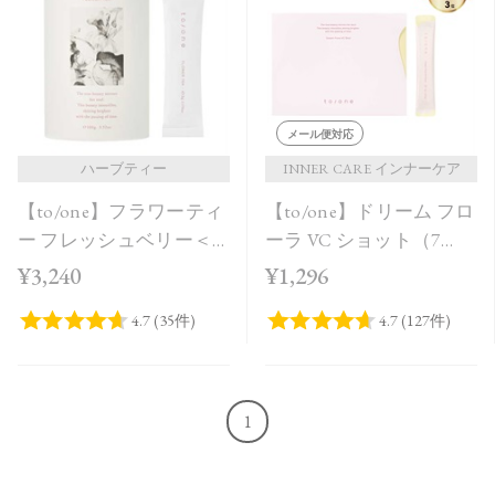
メール便対応
ハーブティー
INNER CARE インナーケア
【to/one】フラワーティ
【to/one】ドリーム フロ
ー フレッシュベリー＜
ーラ VC ショット（7
20包＞
包）
¥3,240
¥1,296
1