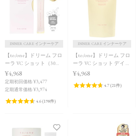
価格が安い
価格が高い
レビューが多い順
レビュー評価が高い順
INNER CARE インナーケア
INNER CARE インナーケア
【to/one】ドリーム フロ
【to/one】ドリーム フロ
人気順
ーラ VC ショット（30
ーラ VC ショット デイ ブ
包）
ライトニング プラス＜
¥4,968
¥4,968
限定品＞
¥3,477
定期初回価格:
¥3,974
定期通常価格: