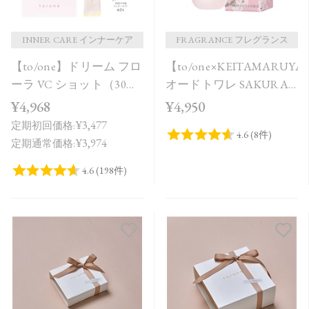
INNER CARE インナーケア
FRAGRANCE フレグランス
【to/one】ドリーム フロ
【to/one×KEITAMARUY
ーラ VC ショット（30
オードトワレ SAKURA
包）
in Bloom＜限定品＞
¥4,968
¥4,950
¥3,477
定期初回価格:
¥3,974
定期通常価格: