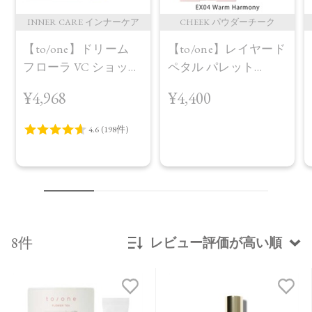
INNER CARE インナーケア
CHEEK パウダーチーク
【to/one】ドリーム
【to/one】レイヤード
フローラ VC ショット
ペタル パレット
（30包）
［EX03,EX04］＜2026
¥4,968
¥4,400
AW Collection＞EX04
Warm Harmony
8件
レビュー評価が高い順
新着順
発売日順