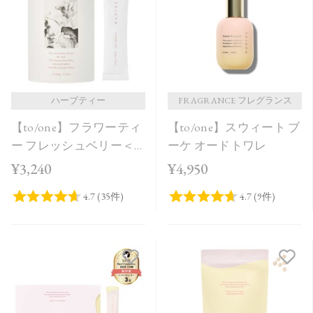
価格が安い
価格が高い
レビューが多い順
レビュー評価が高い順
ハーブティー
FRAGRANCE フレグランス
【to/one】フラワーティ
【to/one】スウィート ブ
人気順
ー フレッシュベリー＜
ーケ オードトワレ
20包＞
¥3,240
¥4,950