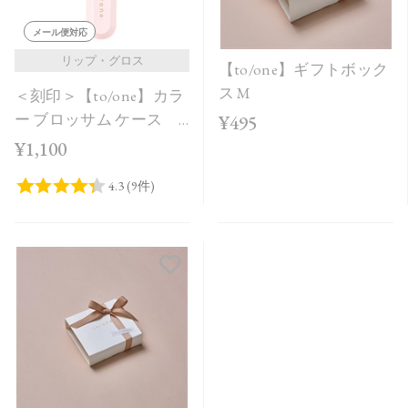
メール便対応
リップ・グロス
【to/one】ギフトボック
ス M
＜刻印＞【to/one】カラ
ー ブロッサム ケース
¥495
ピンク
¥1,100