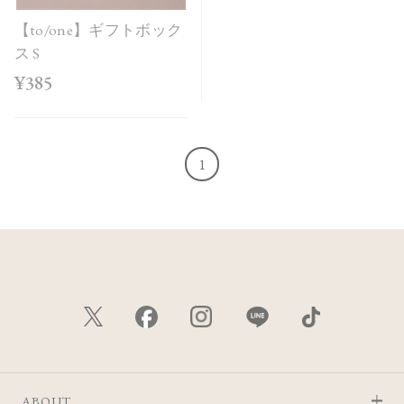
【to/one】ギフトボック
ス S
¥385
1
ABOUT