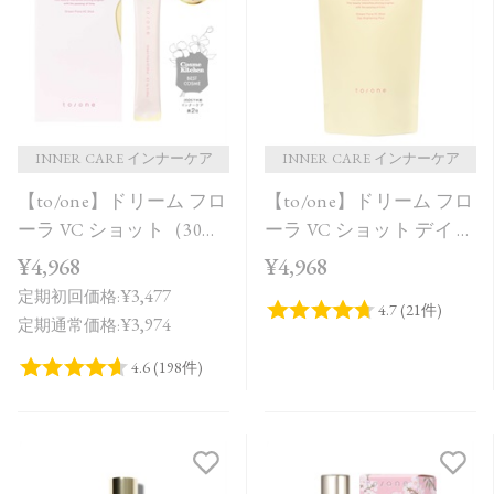
価格が安い
価格が高い
レビューが多い順
レビュー評価が高い順
INNER CARE インナーケア
INNER CARE インナーケア
【to/one】ドリーム フロ
【to/one】ドリーム フロ
人気順
ーラ VC ショット（30
ーラ VC ショット デイ ブ
包）
ライトニング プラス＜
¥4,968
¥4,968
限定品＞
¥3,477
定期初回価格:
¥3,974
定期通常価格: