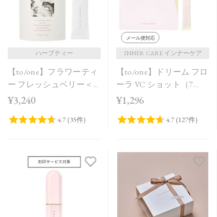
メール便対応
ハーブティー
INNER CARE インナーケア
【to/one】フラワーティ
【to/one】ドリーム フロ
ー フレッシュベリー＜
ーラ VC ショット（7
20包＞
包）
¥3,240
¥1,296