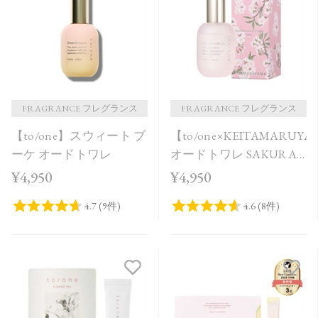
FRAGRANCE フレグランス
FRAGRANCE フレグランス
【to/one】スウィート ブ
【to/one×KEITAMARUY
ーケ オードトワレ
オードトワレ SAKURA
in Bloom＜限定品＞
¥4,950
¥4,950