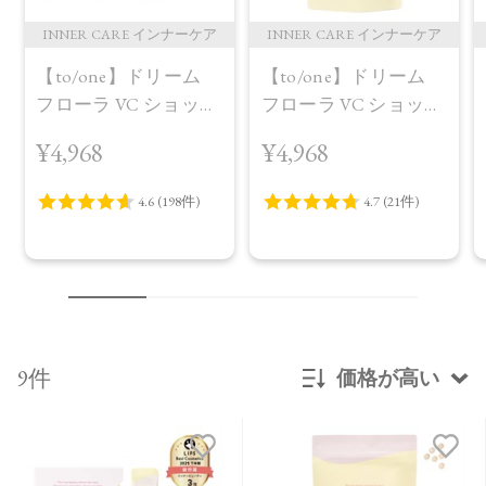
INNER CARE インナーケア
INNER CARE インナーケア
【to/one】ドリーム
【to/one】ドリーム
フローラ VC ショット
フローラ VC ショット
（30包）
デイ ブライトニング
¥4,968
¥4,968
プラス＜限定品＞
9件
価格が高い
新着順
発売日順