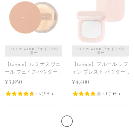
発売日順
価格が安い
価格が高い
レビューが多い順
レビュー評価が高い順
FACE POWDER フェイスパウ
FACE POWDER フェイスパウ
ダー
ダー
人気順
【to/one】ルミナスヴェ
【to/one】フルール シフ
ール フェイスパウダー
ォン プレスト パウダー
＜全2色＞
［00］
¥3,850
¥4,400
1