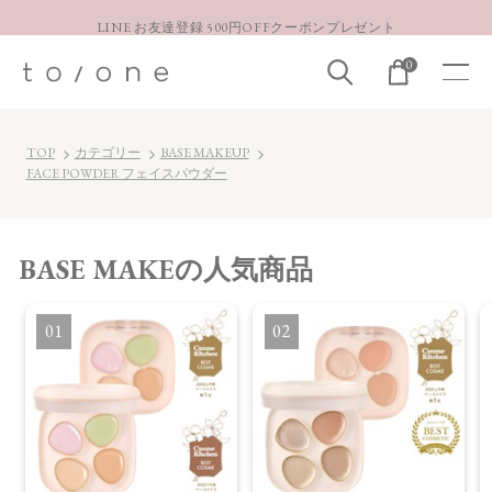
LINE お友達登録 500円OFFクーポンプレゼント
【重要】お盆期間中のお問い合わせと商品配送に関しまして
0
お得な定期購入コースはこちら
LINE お友達登録 500円OFFクーポンプレゼント
TOP
カテゴリー
BASE MAKEUP
FACE POWDER フェイスパウダー
BASE MAKE
の人気商品
1
2