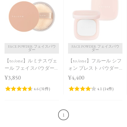
発売日順
価格が安い
価格が高い
レビューが多い順
レビュー評価が高い順
FACE POWDER フェイスパウ
FACE POWDER フェイスパウ
ダー
ダー
人気順
【to/one】ルミナスヴェ
【to/one】フルール シフ
ール フェイスパウダー
ォン プレスト パウダー
＜全2色＞
［00］
¥3,850
¥4,400
1