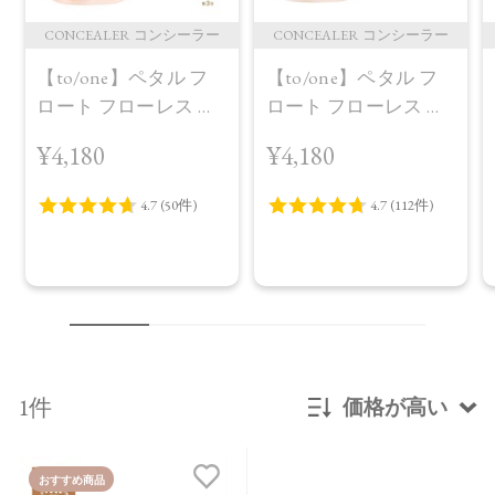
CONCEALER コンシーラー
CONCEALER コンシーラー
【to/one】ペタル フ
【to/one】ペタル フ
ロート フローレス タ
ロート フローレス タ
ッチ 02
ッチ 01定番パッケー
¥4,180
¥4,180
ジ
1件
価格が高い
新着順
おすすめ商品