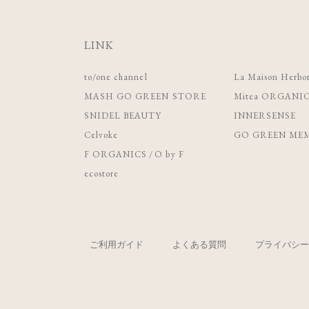
LINK
to/one channel
La Maison Herbor
MASH GO GREEN STORE
Mitea ORGANI
SNIDEL BEAUTY
INNERSENSE
Celvoke
GO GREEN MEM
F ORGANICS
/
O by F
ecostore
ご利用ガイド
よくある質問
プライバシー