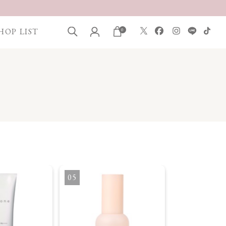
HOP LIST
0
5
6