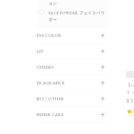
ョン
FACE POWDER フェイスパウ
ダー
EYE COLOR
LIP
CHEEKS
FRAGRANCE
【t
エ
KIT / OTHER
¥3
INNER CARE