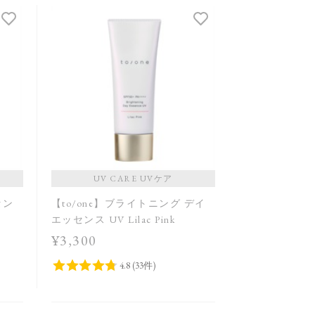
発売日順
価格が安い
価格が高い
レビューが多い順
レビュー評価が高い順
人気順
UV CARE UVケア
セン
【to/one】ブライトニング デイ
エッセンス UV Lilac Pink
¥3,300