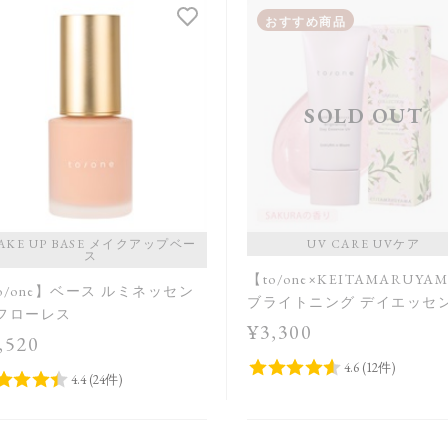
おすすめ商品
SOLD OUT
AKE UP BASE メイクアップベー
UV CARE UVケア
ス
【to/one×KEITAMARUYA
o/one】ベース ルミネッセン
ブライトニング デイエッセ
 フローレス
UV SAKURA in Bloom＜
¥3,300
,520
＞