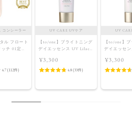
ER コンシーラー
UV CARE UVケア
UV CAR
】ペタル フロート
【to/one】ブライトニング
【to/one
ッチ 01定番
デイエッセンス UV Lilac
デイエッセン
Pink
¥3,300
¥3,300