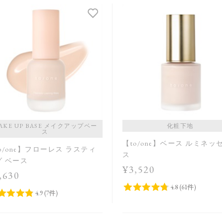
AKE UP BASE メイクアップベー
化粧下地
ス
【to/one】ベース ルミネッ
o/one】フローレス ラスティ
ス
グ ベース
¥3,520
,630