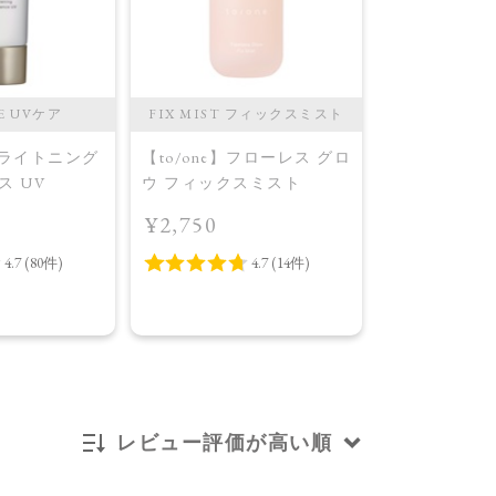
E UVケア
FIX MIST フィックスミスト
FACE POWD
ダ
】ブライトニング
【to/one】フローレス グロ
【to/one
ス UV
ウ フィックスミスト
ル フェイス
¥2,750
色＞02 トラ
¥3,850
ト
レビュー評価が高い順
新着順