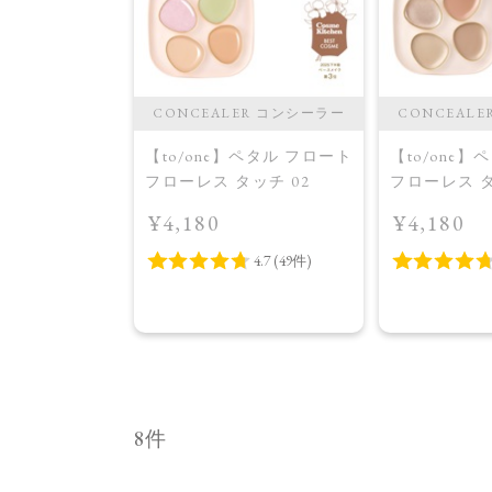
ASE メイクアップ
CONCEALER コンシーラー
CONCEAL
ース
【to/one】ペタル フロート
【to/one
】フローレス ラス
フローレス タッチ 02
フローレス タ
ース
パッケージ
¥4,180
¥4,180
8件