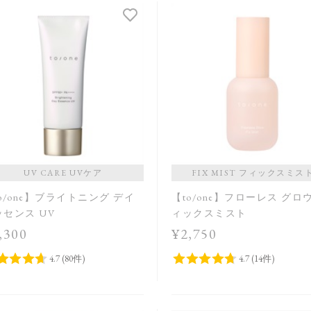
UV CARE UVケア
FIX MIST フィックスミス
o/one】ブライトニング デイ
【to/one】フローレス グロ
ッセンス UV
ィックスミスト
,300
¥2,750