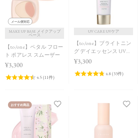
メール便対応
MAKE UP BASE メイクアップ
UV CARE UVケア
ベース
【to/one】ブライトニン
【to/one】ペタル フロー
グ デイエッセンス UV
ト ポアレス スムーザー
Lilac Pink
¥3,300
¥3,300
おすすめ商品