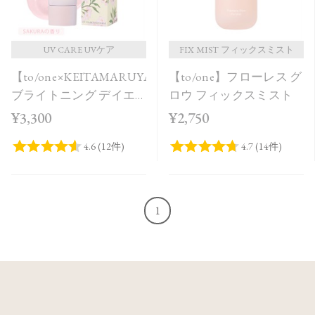
UV CARE UVケア
FIX MIST フィックスミスト
【to/one×KEITAMARUYAMA】
【to/one】フローレス グ
ブライトニング デイエ
ロウ フィックスミスト
ッセンス UV SAKURA in
¥3,300
¥2,750
Bloom＜限定品＞
1