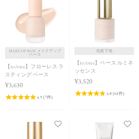
発売日順
価格が安い
価格が高い
レビューが多い順
レビュー評価が高い順
MAKE UP BASE メイクアップ
化粧下地
ベース
【to/one】ベース ルミネ
人気順
【to/one】フローレス ラ
ッセンス
スティング ベース
¥3,520
¥3,630