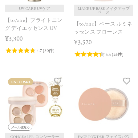
UV CARE UVケア
MAKE UP BASE メイクアップ
ベース
【to/one】ブライトニン
【to/one】ベース ルミネ
グ デイエッセンス UV
ッセンス フローレス
¥3,300
¥3,520
BEST COSME
メール便対応
CONCEALER コンシーラー
FACE POWDER フェイスパウ