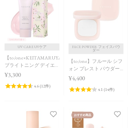
発売日順
価格が安い
価格が高い
レビューが多い順
レビュー評価が高い順
UV CARE UVケア
FACE POWDER フェイスパウ
ダー
【to/one×KEITAMARUYAMA】
人気順
【to/one】フルール シフ
ブライトニング デイエ
ォン プレスト パウダー
ッセンス UV SAKURA in
¥3,300
［00］
¥4,400
Bloom＜限定品＞
おすすめ商品