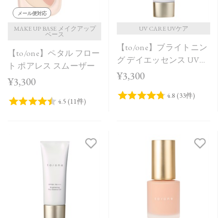
メール便対応
MAKE UP BASE メイクアップ
UV CARE UVケア
ベース
【to/one】ブライトニン
【to/one】ペタル フロー
グ デイエッセンス UV
ト ポアレス スムーザー
Lilac Pink
¥3,300
¥3,300