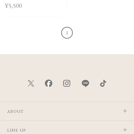
ボックス＜Holiday
¥5,500
Collection＞
1
ABOUT
LINE UP