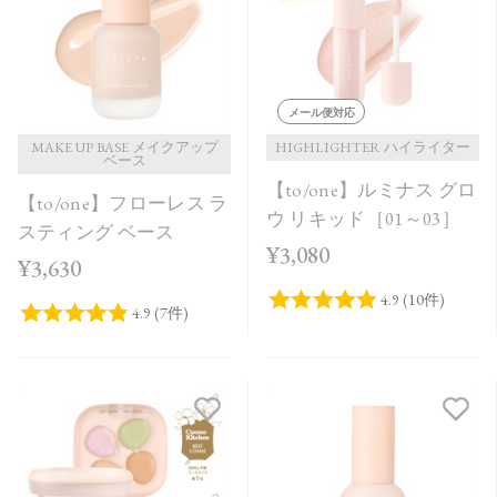
メール便対応
MAKE UP BASE メイクアップ
HIGHLIGHTER ハイライター
ベース
【to/one】ルミナス グロ
【to/one】フローレス ラ
ウ リキッド［01～03］
スティング ベース
¥3,080
¥3,630