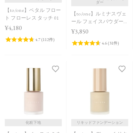
ダー
【to/one】ペタル フロー
【to/one】ルミナスヴェ
ト フローレス タッチ 01
ール フェイスパウダー
¥4,180
＜全2色＞
¥3,850
化粧下地
リキッドファンデーション