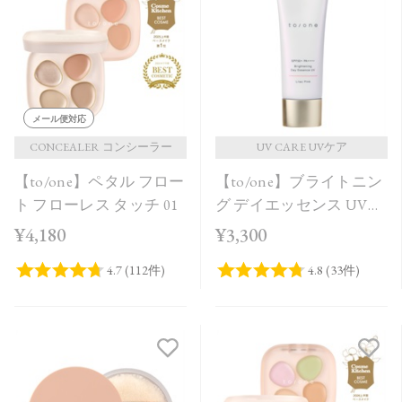
発売日順
価格が安い
価格が高い
レビューが多い順
メール便対応
レビュー評価が高い順
CONCEALER コンシーラー
UV CARE UVケア
【to/one】ペタル フロー
【to/one】ブライトニン
人気順
ト フローレス タッチ 01
グ デイエッセンス UV
Lilac Pink
¥4,180
¥3,300