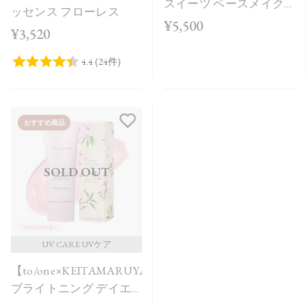
スイーツ ベースメイク
ッセンス フローレス
ボックス＜Holiday
¥5,500
¥3,520
Collection＞
おすすめ商品
SOLD OUT
UV CARE UVケア
【to/one×KEITAMARUYAMA】
ブライトニング デイエ
ッセンス UV SAKURA in