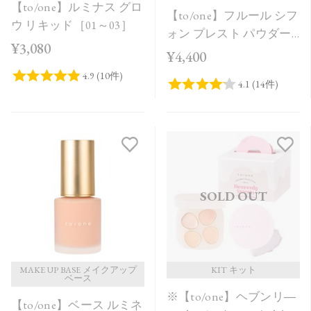
【to/one】ルミナス グロ
【to/one】フルール シフ
ウ リキッド［01～03］
ォン プレスト パウダー
¥3,080
［00］
¥4,400
SOLD OUT
MAKE UP BASE メイクアップ
KIT キット
ベース
※【to/one】ヘブンリ―
【to/one】ベース ルミネ