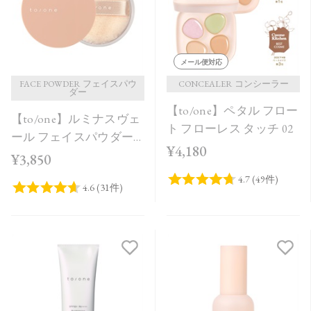
メール便対応
FACE POWDER フェイスパウ
CONCEALER コンシーラー
ダー
【to/one】ペタル フロー
【to/one】ルミナスヴェ
ト フローレス タッチ 02
ール フェイスパウダー
¥4,180
＜全2色＞
¥3,850