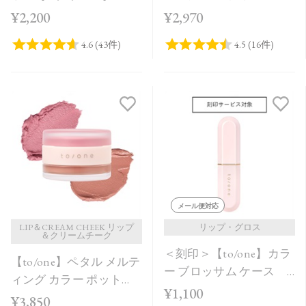
フィル＞
［01～04］＜2026 SS
¥2,200
¥2,970
Collection＞
メール便対応
LIP＆CREAM CHEEK リップ
リップ・グロス
＆クリームチーク
＜刻印＞【to/one】カラ
【to/one】ペタル メルテ
ー ブロッサム ケース
ィング カラー ポット
ピンク
¥1,100
［EX01～EX04］＜限定
¥3,850