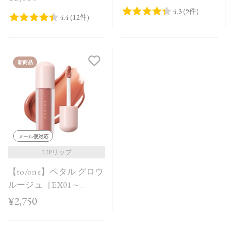
品＞＜2026 Summer
Collection＞
新商品
メール便対応
LIPリップ
【to/one】ペタル グロウ
ルージュ［EX01～
EX04］＜2026 AW
¥2,750
Collection＞