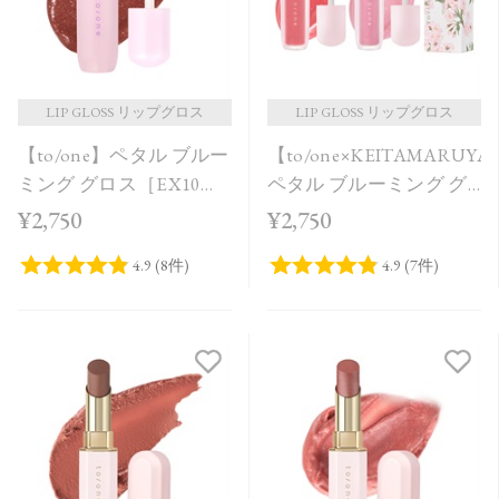
LIP GLOSS リップグロス
LIP GLOSS リップグロス
【to/one】ペタル ブルー
【to/one×KEITAMARUY
ミング グロス［EX10］
ペタル ブルーミング グ
＜Holiday Collection＞
ロス［EX13,EX14］＜限
¥2,750
¥2,750
定品＞