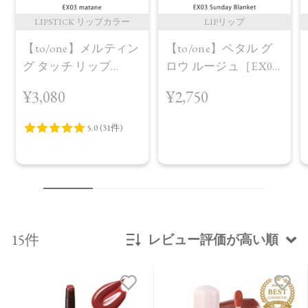
LIPSTICK リップカラー
LIPリップ
【to/one】メルティン
【to/one】ペタル グ
グ タッチ リップ
ロウ ルージュ［EX01
［EX01～EX03］＜限
～EX04］＜2026 AW
¥3,080
¥2,750
定品＞EX03 matane
Collection＞EX03
Sunday Blanket
15件
レビュー評価が高い順
新着順
発売日順