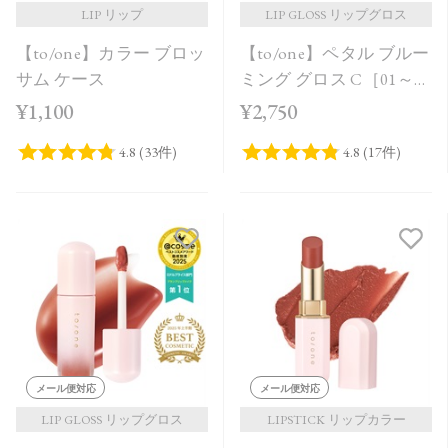
LIP リップ
LIP GLOSS リップグロス
【to/one】カラー ブロッ
【to/one】ペタル ブルー
サム ケース
ミング グロス C［01～
03］＜2026 Summer
¥1,100
¥2,750
Collection＞
メール便対応
メール便対応
LIP GLOSS リップグロス
LIPSTICK リップカラー