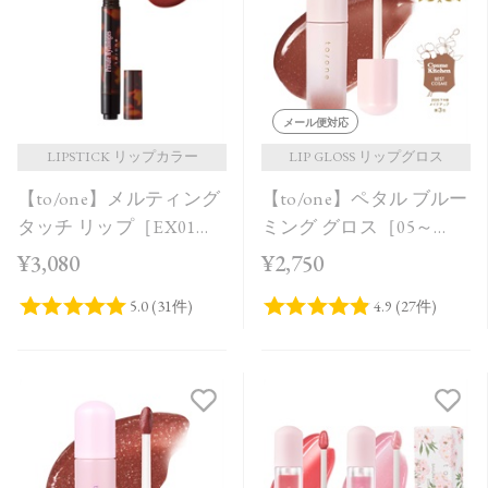
価格が安い
価格が高い
レビューが多い順
メール便対応
レビュー評価が高い順
LIPSTICK リップカラー
LIP GLOSS リップグロス
【to/one】メルティング
【to/one】ペタル ブルー
人気順
タッチ リップ［EX01～
ミング グロス［05～
EX03］＜限定品＞
08］
¥3,080
¥2,750