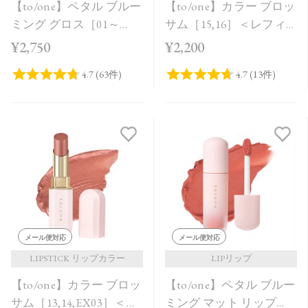
【to/one】ペタル ブルー
【to/one】カラー ブロッ
ミング グロス［01～
サム［15,16］＜レフィ
04］
ル＞
¥2,750
¥2,200
メール便対応
メール便対応
LIPSTICK リップカラー
LIPリップ
【to/one】カラー ブロッ
【to/one】ペタル ブルー
サム［13,14,EX03］＜レ
ミング マット リップ