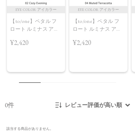
EYE COLOR アイカラー
EYE COLOR アイカラー
【to/one】ペタル フ
【to/one】ペタル フ
ロート ルミナス アイ
ロート ルミナス アイ
ズ［01～04］＜2026
ズ［01～04］＜2026
¥2,420
¥2,420
AW Collection＞02
AW Collection＞04
Cozy Evening
Muted Terracotta
0件
レビュー評価が高い順
新着順
該当する商品がありません。
発売日順