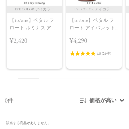
EYE COLOR アイカラー
EYE COLOR アイカラー
【to/one】ペタル フ
【to/one】ペタル フ
ロート ルミナス アイ
ロート アイパレット
ズ［01～04］＜2026
［EX11,EX12］＜限定
¥2,420
¥4,290
AW Collection＞02
品＞EX11 asobi
Cozy Evening
0件
価格が高い
新着順
該当する商品がありません。
発売日順