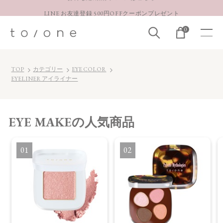
LINE お友達登録 500円OFFクーポンプレゼント
【重要】お盆期間中のお問い合わせと商品配送に関しまして
0
お得な定期購入コースはこちら
LINE お友達登録 500円OFFクーポンプレゼント
TOP
カテゴリー
EYE COLOR
EYELINER アイライナー
EYE MAKE
の人気商品
1
2