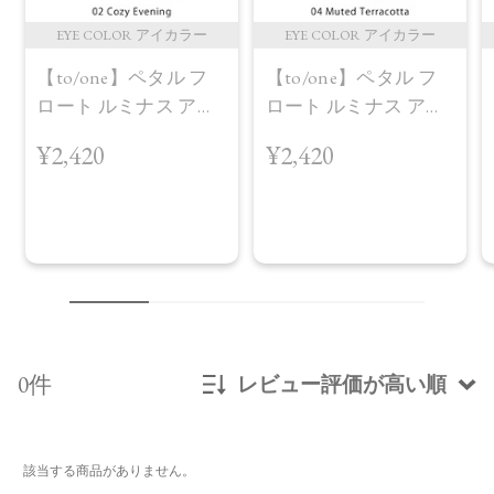
EYE COLOR アイカラー
EYE COLOR アイカラー
【to/one】ペタル フ
【to/one】ペタル フ
ロート ルミナス アイ
ロート ルミナス アイ
ズ［01～04］＜2026
ズ［01～04］＜2026
¥2,420
¥2,420
AW Collection＞02
AW Collection＞04
Cozy Evening
Muted Terracotta
0件
レビュー評価が高い順
新着順
該当する商品がありません。
発売日順