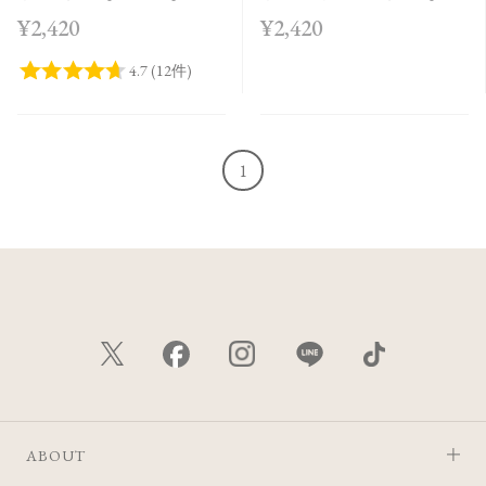
2026 SS Collection＞
～04］＜2026 AW
¥2,420
¥2,420
Collection＞
1
ABOUT