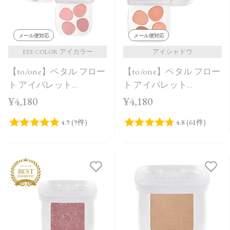
メール便対応
メール便対応
EYE COLOR アイカラー
アイシャドウ
【to/one】ペタル フロー
【to/one】ペタル フロー
ト アイパレット
ト アイパレット
［09,10］＜2026 Summer
［01,02］
¥4,180
¥4,180
Collection＞