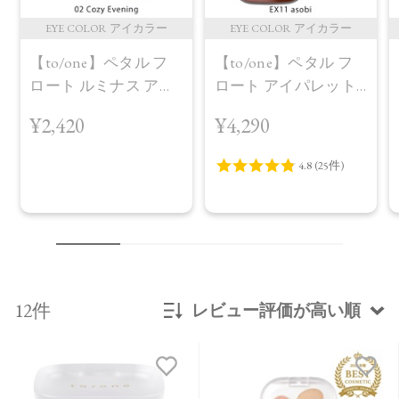
EYE COLOR アイカラー
EYE COLOR アイカラー
【to/one】ペタル フ
【to/one】ペタル フ
ロート ルミナス アイ
ロート アイパレット
ズ［01～04］＜2026
［EX11,EX12］＜限定
¥2,420
¥4,290
AW Collection＞02
品＞EX11 asobi
Cozy Evening
12件
レビュー評価が高い順
新着順
発売日順