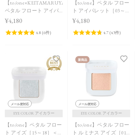
【to/one×KEITAMARUYAMA】
【to/one】ペタル フロー
ペタル フロート アイパ
ト アイパレット［03～
レット［EX09,EX10］＜
05］
¥4,180
¥4,180
限定品＞
新商品
メール便対応
メール便対応
EYE COLOR アイカラー
EYE COLOR アイカラー
【to/one】ペタル フロー
【to/one】ペタル フロー
ト アイズ［15～18］＜
ト ルミナス アイズ［01