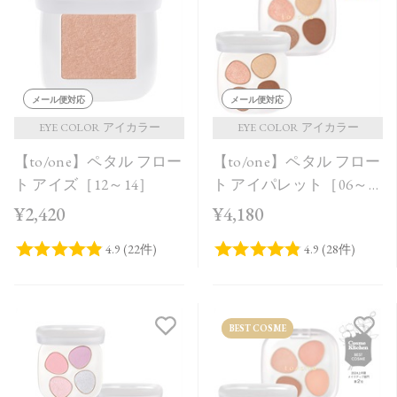
価格が安い
価格が高い
レビューが多い順
メール便対応
メール便対応
レビュー評価が高い順
EYE COLOR アイカラー
EYE COLOR アイカラー
【to/one】ペタル フロー
【to/one】ペタル フロー
人気順
ト アイズ［12～14］
ト アイパレット［06～
08］
¥2,420
¥4,180
BEST COSME