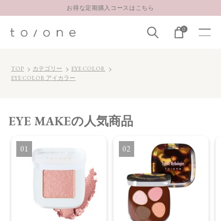
お得な定期購入コースはこちら
LINE お友達登録 500円OFFクーポンプレゼント
0
【重要】お盆期間中のお問い合わせと商品配送に関しまして
お得な定期購入コースはこちら
TOP
カテゴリー
EYE COLOR
LINE お友達登録 500円OFFクーポンプレゼント
EYE COLOR アイカラー
EYE MAKE
の人気商品
1
2