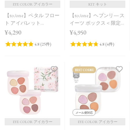
EYE COLOR アイカラー
KIT キット
【to/one】ペタル フロー
【to/one】ヘブンリ― ス
ト アイパレット
イーツ ボックス＜限定
［EX11,EX12］＜限定品
品全3種＞＜Holiday
¥4,290
¥4,950
＞
Collection＞
BEST COSME
メール便対応
EYE COLOR アイカラー
EYE COLOR アイカラー