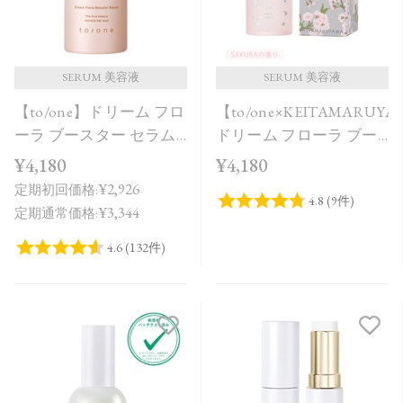
価格が高い
レビューが多い順
レビュー評価が高い順
SERUM 美容液
SERUM 美容液
【to/one】ドリーム フロ
【to/one×KEITAMARUY
人気順
ーラ ブースター セラム
ドリーム フローラ ブー
＜導入美容液＞
スター セラム SAKURA
¥4,180
¥4,180
in Bloom＜限定品＞
¥2,926
定期初回価格:
¥3,344
定期通常価格: