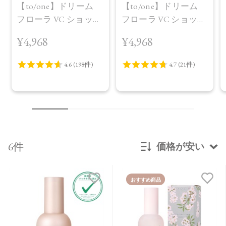
【to/one】ドリーム
【to/one】ドリーム
フローラ VC ショット
フローラ VC ショット
（30包）
デイ ブライトニング
¥4,968
¥4,968
プラス＜限定品＞
6件
価格が安い
新着順
おすすめ商品
発売日順
価格が安い