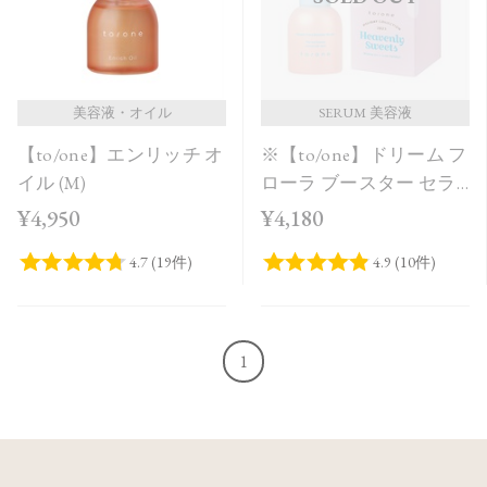
美容液・オイル
SERUM 美容液
【to/one】エンリッチ オ
※【to/one】ドリーム フ
イル (M)
ローラ ブースター セラ
ム＜Holiday Collection＞
¥4,950
¥4,180
1