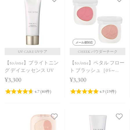
メール便対応
UV CARE UVケア
CHEEK パウダーチーク
【to/one】ブライトニン
【to/one】ペタル フロー
グ デイエッセンス UV
ト ブラッシュ［05～
06］
¥3,300
¥3,300