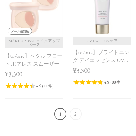
メール便対応
MAKE UP BASE メイクアップ
UV CARE UVケア
ベース
【to/one】ブライトニン
【to/one】ペタル フロー
グ デイエッセンス UV
ト ポアレス スムーザー
Lilac Pink
¥3,300
¥3,300
1
2