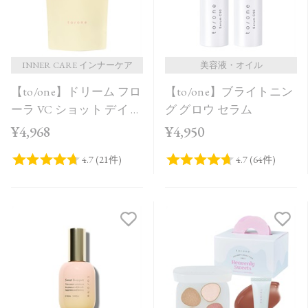
INNER CARE インナーケア
美容液・オイル
【to/one】ドリーム フロ
【to/one】ブライトニン
ーラ VC ショット デイ ブ
グ グロウ セラム
ライトニング プラス＜
¥4,968
¥4,950
限定品＞