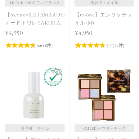
FRAGRANCE フレグランス
美容液・オイル
【to/one×KEITAMARUYAMA】
【to/one】エンリッチ オ
オードトワレ SAKURA
イル (M)
in Bloom＜限定品＞
¥4,950
¥4,950
美容液・オイル
CHEEK パウダーチーク