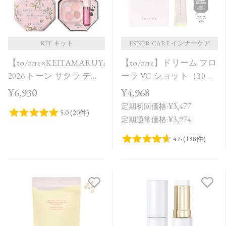
価格が高い
レビューが多い順
レビュー評価が高い順
KIT キット
INNER CARE インナーケア
【to/one×KEITAMARUYAMA】
【to/one】ドリーム フロ
人気順
2026 トーン サクラ デュ
ーラ VC ショット（30
オ［A,B］＜限定品＞
包）
¥6,930
¥4,968
¥3,477
定期初回価格:
¥3,974
定期通常価格: