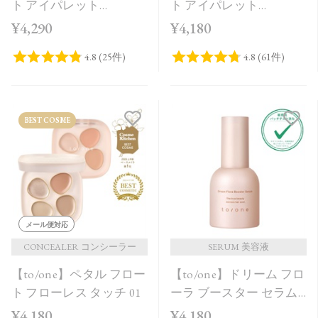
ト アイパレット
ト アイパレット
［EX11,EX12］＜限定品
［01,02］
¥4,290
¥4,180
＞
BEST COSME
メール便対応
CONCEALER コンシーラー
SERUM 美容液
【to/one】ペタル フロー
【to/one】ドリーム フロ
ト フローレス タッチ 01
ーラ ブースター セラム
＜導入美容液＞
¥4,180
¥4,180