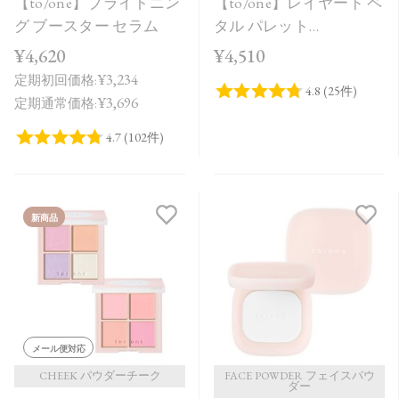
【to/one】ブライトニン
【to/one】レイヤード ペ
グ ブースター セラム
タル パレット
［EX01,EX02］＜限定品
¥4,620
¥4,510
＞
¥3,234
定期初回価格:
¥3,696
定期通常価格:
新商品
メール便対応
CHEEK パウダーチーク
FACE POWDER フェイスパウ
ダー