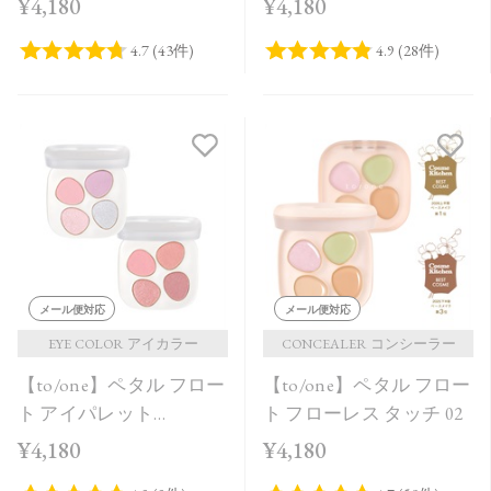
¥4,180
¥4,180
メール便対応
メール便対応
EYE COLOR アイカラー
CONCEALER コンシーラー
【to/one】ペタル フロー
【to/one】ペタル フロー
ト アイパレット
ト フローレス タッチ 02
［09,10］＜2026 Summer
¥4,180
¥4,180
Collection＞