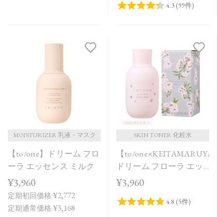
MOISTURIZER 乳液・マスク
SKIN TONER 化粧水
【to/one】ドリーム フロ
【to/one×KEITAMARUY
ーラ エッセンス ミルク
ドリーム フローラ エッ
センス ウォーター
¥3,960
¥3,960
SAKURA in Bloom＜限定
¥2,772
定期初回価格:
品＞
¥3,168
定期通常価格: