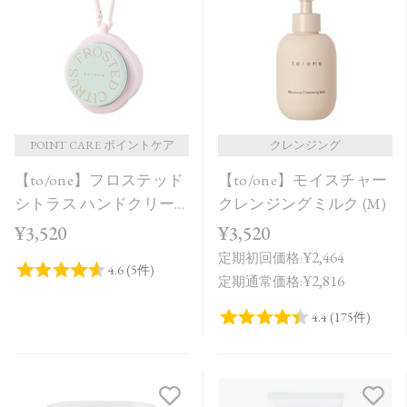
POINT CARE ポイントケア
クレンジング
【to/one】フロステッド
【to/one】モイスチャー
シトラス ハンドクリー
クレンジングミルク (M)
ム＜限定品＞
¥3,520
¥3,520
¥2,464
定期初回価格:
¥2,816
定期通常価格: