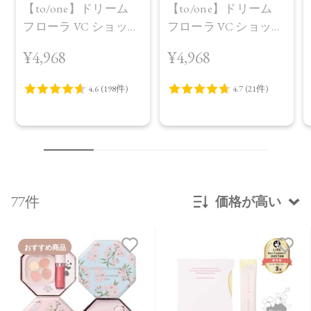
【to/one】ドリーム
【to/one】ドリーム
フローラ VC ショット
フローラ VC ショット
（30包）
デイ ブライトニング
¥4,968
¥4,968
プラス＜限定品＞
77件
価格が高い
新着順
おすすめ商品
発売日順
価格が安い