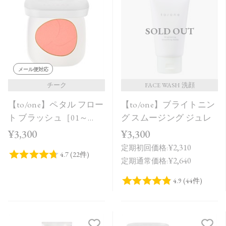
SOLD OUT
メール便対応
チーク
FACE WASH 洗顔
【to/one】ペタル フロー
【to/one】ブライトニン
ト ブラッシュ［01～
グ スムージング ジュレ
03］
¥3,300
¥3,300
¥2,310
定期初回価格:
¥2,640
定期通常価格: