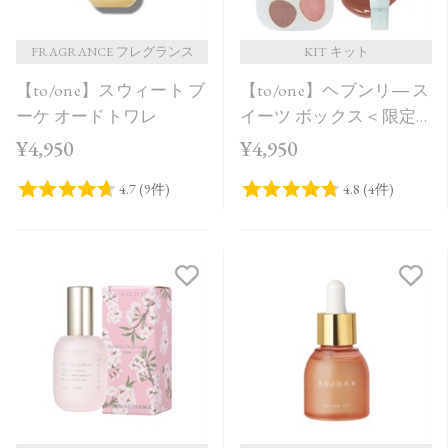
FRAGRANCE フレグランス
KIT キット
【to/one】スウィート ブ
【to/one】ヘブンリ― ス
ーケ オードトワレ
イーツ ボックス＜限定
品全3種＞＜Holiday
¥4,950
¥4,950
Collection＞