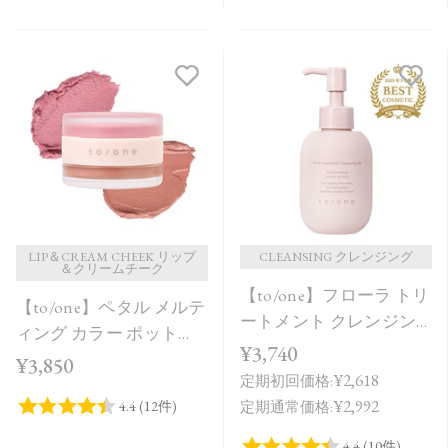
LIP＆CREAM CHEEK リップ
CLEANSING クレンジング
＆クリームチーク
【to/one】フローラ トリ
【to/one】ペタル メルテ
ートメント クレンジン
ィング カラー ポット
グ オイル
¥3,740
［EX01～EX04］＜限定
¥3,850
¥2,618
定期初回価格:
品＞＜2026 Summer
¥2,992
定期通常価格:
Collection＞