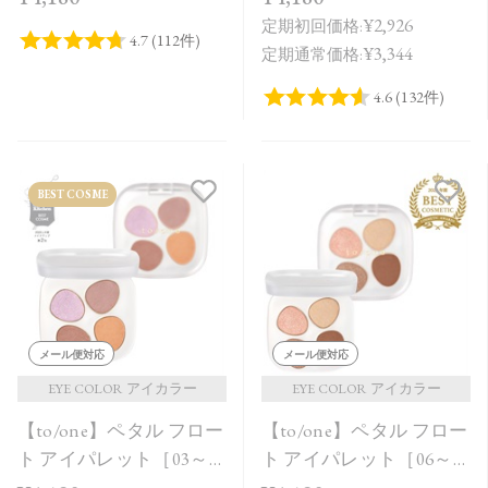
¥2,926
定期初回価格:
¥3,344
定期通常価格:
BEST COSME
メール便対応
メール便対応
EYE COLOR アイカラー
EYE COLOR アイカラー
【to/one】ペタル フロー
【to/one】ペタル フロー
ト アイパレット［03～
ト アイパレット［06～
05］
08］