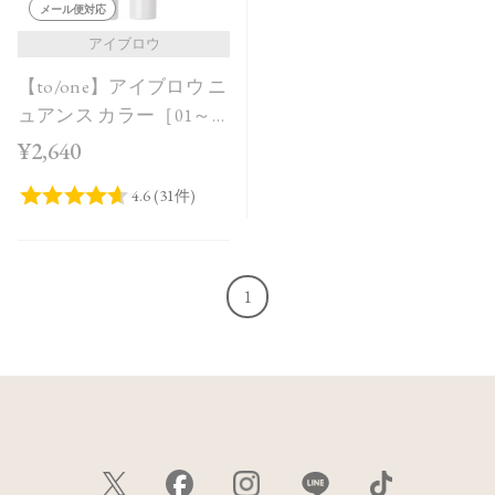
メール便対応
アイブロウ
【to/one】アイブロウ ニ
ュアンス カラー［01～
03］
¥2,640
1