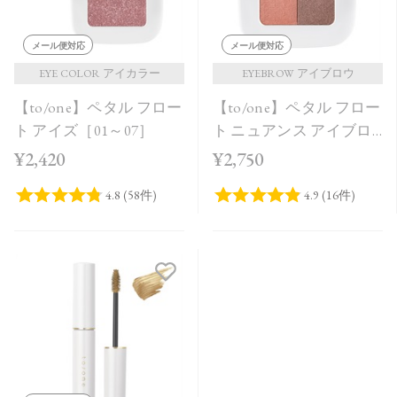
メール便対応
メール便対応
EYE COLOR アイカラー
EYEBROW アイブロウ
【to/one】ペタル フロー
【to/one】ペタル フロー
ト アイズ［01～07］
ト ニュアンス アイブロ
ウ［01,02］
¥2,420
¥2,750