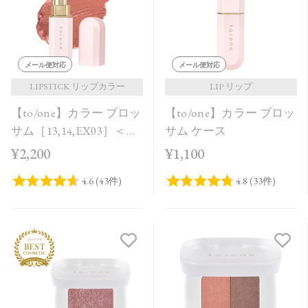
価格が安い
価格が高い
レビューが多い順
メール便対応
メール便対応
レビュー評価が高い順
LIPSTICK リップカラー
LIP リップ
【to/one】カラー ブロッ
【to/one】カラー ブロッ
人気順
サム［13,14,EX03］＜レ
サム ケース
フィル＞
¥2,200
¥1,100