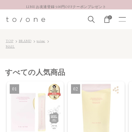
LINE お友達登録 500円OFFクーポンプレゼント
【重要】お盆期間中のお問い合わせと商品配送に関しまして
0
お得な定期購入コースはこちら
LINE お友達登録 500円OFFクーポンプレゼント
TOP
BRAND
to/one
NAIL
すべて
の人気商品
1
2