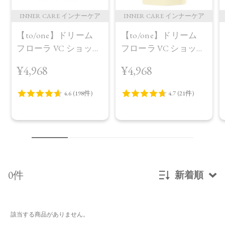
INNER CARE インナーケア
INNER CARE インナーケア
【to/one】ドリーム
【to/one】ドリーム
フローラ VC ショット
フローラ VC ショット
（30包）
デイ ブライトニング
¥4,968
¥4,968
プラス＜限定品＞
0件
新着順
新着順
該当する商品がありません。
発売日順