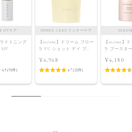
RE UVケア
INNER CARE インナーケア
SERU
】ブライトニング
【to/one】ドリーム フロー
【to/one】
 UV
ラ VC ショット デイ ブラ
ラ ブースタ
イトニング プラス＜限定
入美容液＞
¥4,968
¥4,180
品＞