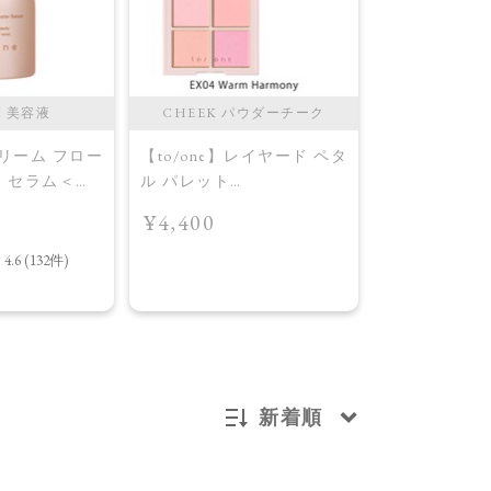
M 美容液
CHEEK パウダーチーク
CHEEK 
ドリーム フロー
【to/one】レイヤード ペタ
【to/one】
ー セラム＜導
ル パレット
ル パレット
［EX03,EX04］＜2026
［EX03,EX0
¥4,400
¥4,400
AW Collection＞EX04
AW Collecti
Warm Harmony
Layered Petal
新着順
新着順