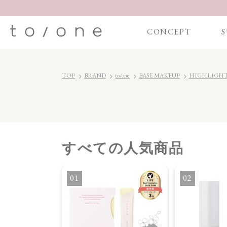
CONCEPT
S
TOP
BRAND
to/one
BASE MAKEUP
HIGHLIGH
すべて
の人気商品
ONER 化粧水
1
2
】ドリーム フロー
ス ウォーター