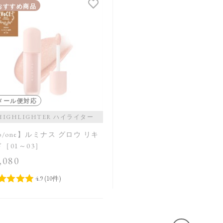
おすすめ商品
メール便対応
HIGHLIGHTER ハイライター
o/one】ルミナス グロウ リキ
［01～03］
,080