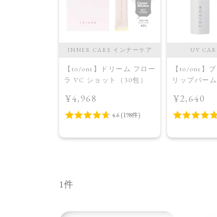
INNER CARE インナーケア
UV CA
【to/one】ドリーム フロー
【to/one
ラ VC ショット（30包）
リップバーム
¥4,968
¥2,640
1件