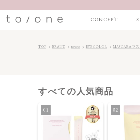
CONCEPT
S
TOP
BRAND
to/one
EYE COLOR
MASCARA マ
すべて
の人気商品
・オイル
1
2
】ブライトニング
セラム