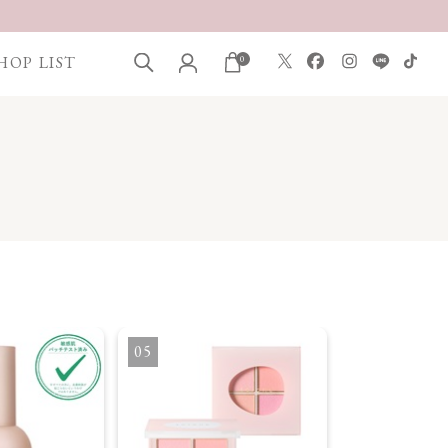
HOP LIST
0
5
6