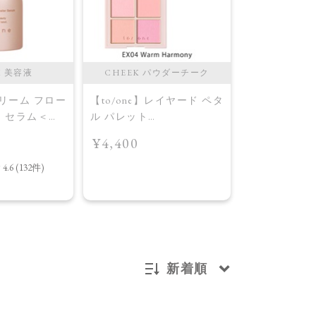
M 美容液
CHEEK パウダーチーク
CHEEK 
ドリーム フロー
【to/one】レイヤード ペタ
【to/one】
ー セラム＜導
ル パレット
ル パレット
［EX03,EX04］＜2026
［EX03,EX0
¥4,400
¥4,400
AW Collection＞EX04
AW Collecti
Warm Harmony
Layered Petal
新着順
新着順