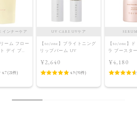
RE インナーケア
UV CARE UVケア
SERU
】ドリーム フロー
【to/one】ブライトニング
【to/one】
ット デイ ブラ
リップバーム UV
ラ ブースタ
プラス＜限定
入美容液＞
¥2,640
¥4,180