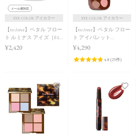
メール便対応
EYE COLOR アイカラー
EYE COLOR アイカラー
【to/one】ペタル フロー
【to/one】ペタル フロー
ト ルミナス アイズ［01
ト アイパレット
～04］＜2026 AW
［EX11,EX12］＜限定品
¥2,420
¥4,290
Collection＞
＞