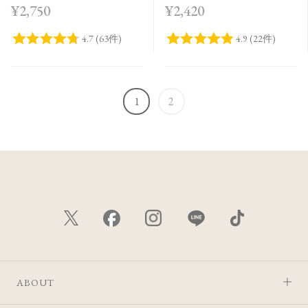
04］
¥2,750
¥2,420
1
2
ABOUT