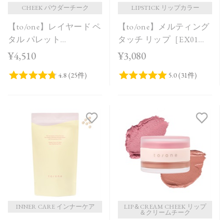
CHEEK パウダーチーク
LIPSTICK リップカラー
【to/one】レイヤード ペ
【to/one】メルティング
タル パレット
タッチ リップ［EX01～
［EX01,EX02］＜限定品
EX03］＜限定品＞
¥4,510
¥3,080
＞
INNER CARE インナーケア
LIP＆CREAM CHEEK リップ
＆クリームチーク