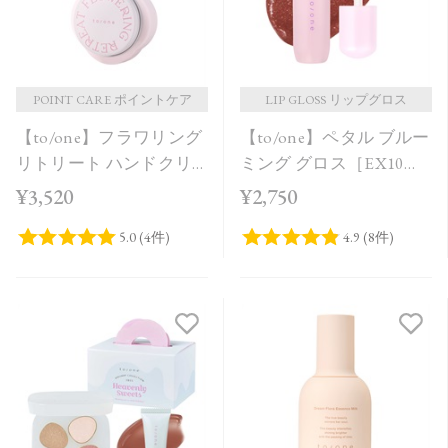
POINT CARE ポイントケア
LIP GLOSS リップグロス
【to/one】フラワリング
【to/one】ペタル ブルー
リトリート ハンドクリ
ミング グロス［EX10］
ーム＜限定品＞
＜Holiday Collection＞
¥3,520
¥2,750