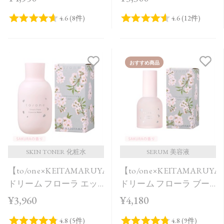
Bloom＜限定品＞
おすすめ商品
SKIN TONER 化粧水
SERUM 美容液
【to/one×KEITAMARUYAMA】
【to/one×KEITAMARUY
ドリーム フローラ エッ
ドリーム フローラ ブー
センス ウォーター
スター セラム SAKURA
¥3,960
¥4,180
SAKURA in Bloom＜限定
in Bloom＜限定品＞
品＞