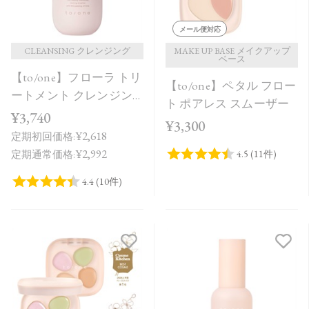
メール便対応
CLEANSING クレンジング
MAKE UP BASE メイクアップ
ベース
【to/one】フローラ トリ
【to/one】ペタル フロー
ートメント クレンジン
ト ポアレス スムーザー
グ オイル
¥3,740
¥3,300
¥2,618
定期初回価格:
¥2,992
定期通常価格: