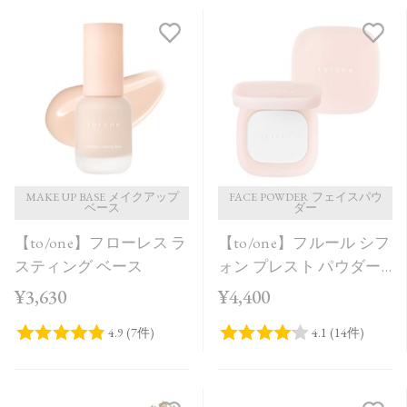
MAKE UP BASE メイクアップ
FACE POWDER フェイスパウ
ベース
ダー
【to/one】フローレス ラ
【to/one】フルール シフ
スティング ベース
ォン プレスト パウダー
［00］
¥3,630
¥4,400