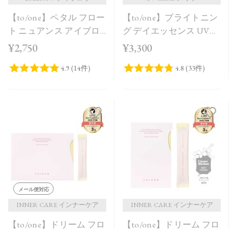
【to/one】ペタル フロー
【to/one】ブライトニン
ト ニュアンス アイブロ
グ デイエッセンス UV
ウ［03,04］
Lilac Pink
¥2,750
¥3,300
メール便対応
INNER CARE インナーケア
INNER CARE インナーケア
【to/one】ドリーム フロ
【to/one】ドリーム フロ