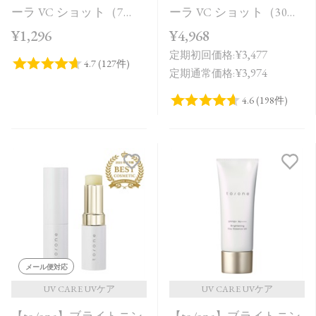
ーラ VC ショット（7
ーラ VC ショット（30
包）
包）
¥1,296
¥4,968
¥3,477
定期初回価格:
¥3,974
定期通常価格:
メール便対応
UV CARE UVケア
UV CARE UVケア
【to/one】ブライトニン
【to/one】ブライトニン