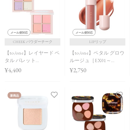
価格が安い
価格が高い
レビューが多い順
メール便対応
メール便対応
レビュー評価が高い順
CHEEK パウダーチーク
LIPリップ
【to/one】レイヤード ペ
【to/one】ペタル グロウ
人気順
タル パレット
ルージュ［EX01～
［EX03,EX04］＜2026
EX04］＜2026 AW
¥4,400
¥2,750
AW Collection＞
Collection＞
新商品