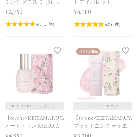
ミング グロス C［01～
ト アイパレット
03］＜2026 Summer
［09,10］＜2026 Summer
¥2,750
¥4,180
Collection＞
Collection＞
おすすめ商品
FRAGRANCE フレグランス
UV CARE UVケア
【to/one×KEITAMARUYAMA】
【to/one×KEITAMARUY
オードトワレ SAKURA
ブライトニング デイエ
in Bloom＜限定品＞
ッセンス UV SAKURA in
¥4,950
¥3,300