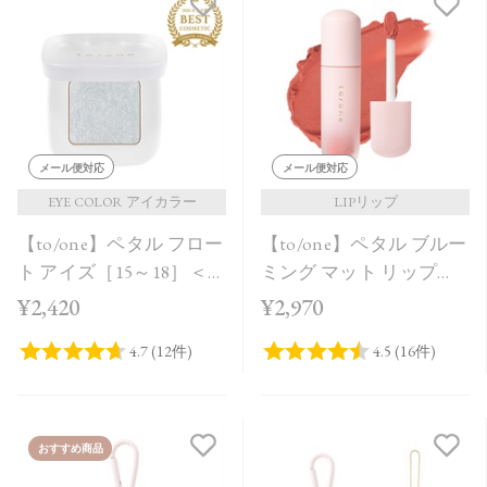
メール便対応
メール便対応
EYE COLOR アイカラー
LIPリップ
【to/one】ペタル フロー
【to/one】ペタル ブルー
ト アイズ［15～18］＜
ミング マット リップ
2026 SS Collection＞
［01～04］＜2026 SS
¥2,420
¥2,970
Collection＞
おすすめ商品