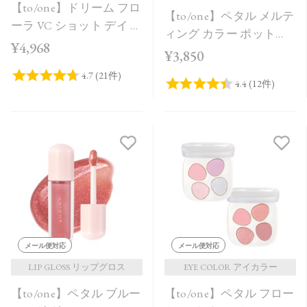
【to/one】ドリーム フロ
【to/one】ペタル メルテ
ーラ VC ショット デイ ブ
ィング カラー ポット
ライトニング プラス＜
¥4,968
［EX01～EX04］＜限定
¥3,850
限定品＞
品＞＜2026 Summer
Collection＞
メール便対応
メール便対応
LIP GLOSS リップグロス
EYE COLOR アイカラー
【to/one】ペタル ブルー
【to/one】ペタル フロー