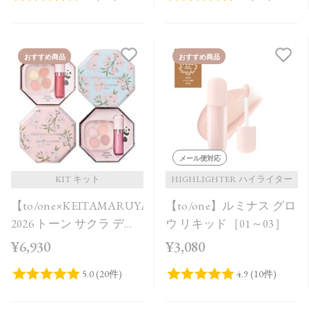
おすすめ商品
おすすめ商品
メール便対応
KIT キット
HIGHLIGHTER ハイライター
【to/one×KEITAMARUYAMA】
【to/one】ルミナス グロ
2026 トーン サクラ デュ
ウ リキッド［01～03］
オ［A,B］＜限定品＞
¥6,930
¥3,080