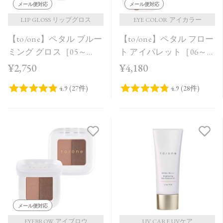
メール便対応
メール便対応
LIP GLOSS リップグロス
EYE COLOR アイカラー
【to/one】ペタル ブルー
【to/one】ペタル フロー
ミング グロス［05～
ト アイパレット［06～
08］
08］
¥2,750
¥4,180
メール便対応
EYEBROW アイブロウ
UV CARE UVケア