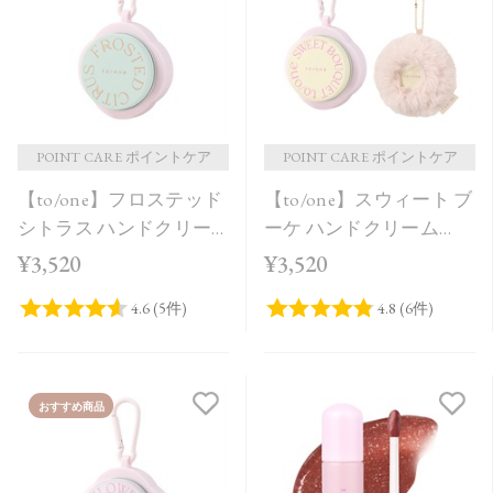
POINT CARE ポイントケア
POINT CARE ポイントケア
【to/one】フロステッド
【to/one】スウィート ブ
シトラス ハンドクリー
ーケ ハンドクリーム
ム＜限定品＞
［S,F］＜限定品＞
¥3,520
¥3,520
おすすめ商品