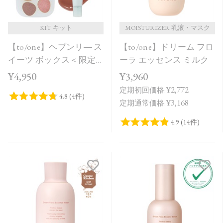
KIT キット
MOISTURIZER 乳液・マスク
【to/one】ヘブンリ― ス
【to/one】ドリーム フロ
イーツ ボックス＜限定
ーラ エッセンス ミルク
品全3種＞＜Holiday
¥4,950
¥3,960
Collection＞
¥2,772
定期初回価格:
¥3,168
定期通常価格: