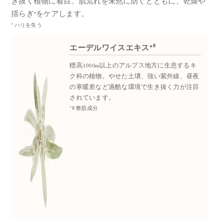
き抜く植物に着目。
肌荒れを未然に防ぐとともに、乾燥や
揺らぎ*をケアします。
* ハリを失う
8
エーデルワイスエキス*
標高1000m以上のアルプス地方に生息するキ
ク科の植物。やせた土壌、強い紫外線、昼夜
の寒暖差など過酷な環境で生き抜く力が注目
されています。
*8 整肌成分