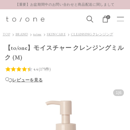
お得な定期購入コースはこちら
LINE お友達登録 500円OFFクーポンプレゼント
0
【重要】お盆期間中のお問い合わせと商品配送に関しまして
お得な定期購入コースはこちら
TOP
BRAND
to/one
SKIN CARE
CLEANSING クレンジング
LINE お友達登録 500円OFFクーポンプレゼント
【to/one】モイスチャー クレンジングミル
ク (M)
レビューを見る
1
|
6