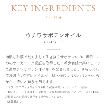
KEY INGREDIENTS
キー成分
ウチワサボテンオイル
Cactus Oil
過酷な砂漠でたくましく生き抜くサボテンの力に着目。
2
つのオーガニック認証を取得した、希少価値の高いモロッ
1
コ産ウチワサボテンオイル*
を配合しました。
さらっとし
2
て浸透*
しやすいオイルが、肌へ弾むようなハリとやわら
かさ、潤いと輝きを与えます。
*1オプンチアフィクスインジカ種子油(保湿成分)。オーガニック認証
「USDA」・「ECOCERT」W取得。※原料の供給状況によって、ECOCERT認
証取得のみの原料を使用する場合がございます。
*2角質層まで