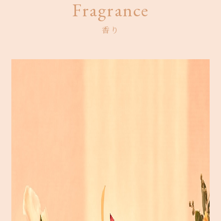
Fragrance
香り