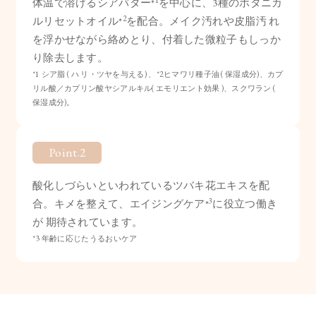
体温で溶けるシアバター*
を中心に、3種のボタニカ
2
ルリセットオイル*
を配合。メイク汚れや皮脂汚 れ
を浮かせながら絡めとり、付着した微粒子もしっか
り除去します。
*1 シア脂 ( ハ リ・ツヤを与える) 、*2ヒマワリ種子油 ( 保湿成分)、カプ
リル酸／カプリン酸ヤシアルキル( エモリエント効果 )、スクワラン (
保湿成分)。
Point.2
酸化しづらいといわれているツバキ花エキスを配
3
合。キメを整えて、エイジングケア*
に役立つ働き
が 期待されています。
*3 年齢に応じたうるおいケア