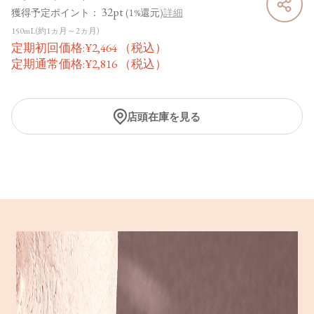
32pt
獲得予定ポイント：
(1%還元)
詳細
150mL(約1ヵ月～2ヵ月)
定期初回価格:
¥
2,464
（税込）
定期通常価格:
¥
2,816
（税込）
店頭在庫を見る