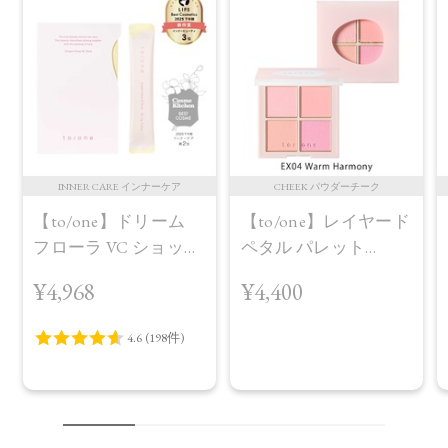
INNER CARE インナーケア
CHEEK パウダーチーク
【to/one】ドリーム
【to/one】レイヤード
フローラ VC ショット
ペタル パレット
（30包）
［EX03,EX04］＜2026
¥4,968
¥4,400
AW Collection＞EX04
Warm Harmony