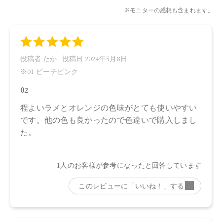
店舗でお問い合わせの際には、下記品番をお伝え下さい。
01…4580742226204
02…4580742226211
03…4580742226228
04…4580742226235
【店舗発売日】
CosmeKitchen 2022/8/8
Biople 2022/8/8
Make↗Kitchen 2022/8/2
to/one 2022/8/2
※店舗での取り扱いや詳しい在庫状況につきましては、各店
舗にお問い合わせください。
※発売日は予告なく変更する可能性がございます。予めご了
承ください。
※通常はご注文より１～３営業日での発送となります。
商品によっては、お届けまで１～２週間かかる場合がござい
ますので予めご了承ください。