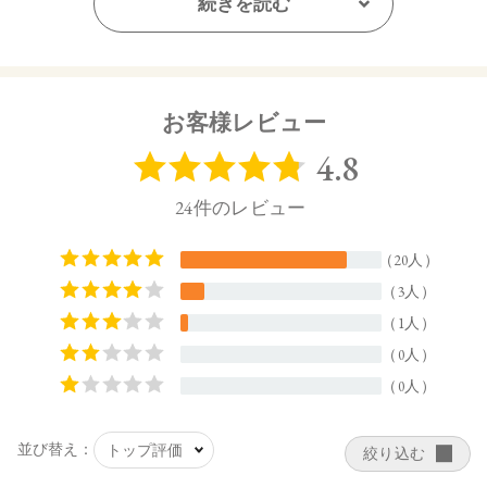
続きを読む
【全成分】
水、ＢＧ、合成フルオロフロゴパイト、グリセリン、オクチ
ルドデカノール、シリカ、１，２－ヘキサンジオール、ＰＥ
Ｇ－６０水添ヒマシ油、ジェランガム、ベンジルアルコー
お客様レビュー
ル、ＰＶＰ、ステアリン酸ＰＥＧ－４０、カプリリルグリコ
ール、クエン酸Ｎａ、アクリレーツコポリマーアンモニウ
ム、クエン酸、キサンタンガム、ＡＭＰ、オプンチアフィク
スインジカ種子油、オリーブ果実油、ホホバ種子油、トリ
（カプリル酸／カプリン酸）グリセリル、カニナバラ果実エ
キス、ラベンダー花エキス、カミツレ花エキス、クリスマム
マリチマムエキス、トコフェロール、（＋／－）マイカ、酸
化チタン、酸化鉄、ホウケイ酸（Ｃａ／Ａｌ）、グンジョ
ウ、カオリン、水酸化Ａｌ、酸化スズ
【原産国】
日本
【メーカー品番】