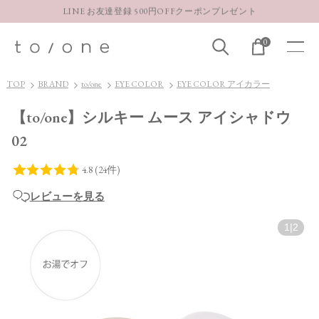
LINE お友達登録 500円OFFクーポンプレゼント
【重要】お盆期間中のお問い合わせと商品配送に関しまして
0
お得な定期購入コースはこちら
LINE お友達登録 500円OFFクーポンプレゼント
TOP
BRAND
to/one
EYE COLOR
EYE COLOR アイカラー
【to/one】シルキー ムース アイシャドウ
02
レビューを見る
1
|
2