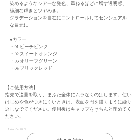
染めるようなシアーな発色、重ねるほどに増す透明感、
繊細な輝きとツヤめき。
グラデーションを自在にコントロールしてセンシュアル
な目元に。
●カラー
・01 ピーチピンク
・02 スイートオレンジ
・03 オリーブグリーン
・04 ブリックレッド
【ご使用方法】
指先で適量を取り、まぶた全体にムラなくのばします。使い
はじめや色がつきにくいときは、表面を円を描くように繰り
返しなでてください。使用後はキャップをきちんと閉めてく
ださい。
【内容量】
6.5g