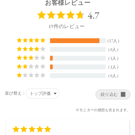
お客様レビュー
【メーカー品番】
店舗でお問い合わせの際には、下記品番をお伝え下さい。
4580742223289
【店舗発売日】
CosmeKitchen 2022/4/1
Biople by CosmeKitchen 2022/4/1
Make↗Kitchen 2022/4/1
to/one 2022/4/1
※店舗での取り扱いや詳しい在庫状況につきましては、各店
舗にお問い合わせください。
※発売日は予告なく変更する可能性がございます。予めご了
承ください。
※通常はご注文より１～３営業日での発送となります。
商品によっては、お届けまで１～２週間かかる場合がござい
ますので予めご了承ください。
●パッケージはリニューアル等の理由により、写真と異なる場