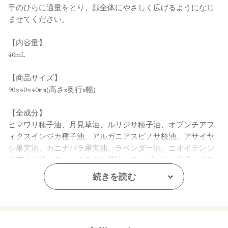
手のひらに適量をとり、顔全体にやさしく広げるようになじ
ませてください。
【内容量】
40mL
【商品サイズ】
90×40×40㎜(高さx奥行x幅)
【全成分】
ヒマワリ種子油、月見草油、ルリジサ種子油、オプンチアフ
ィクスインジカ種子油、アルガニアスピノサ核油、アサイヤ
シ果実油、カニナバラ果実油、ラベンダー油、ニオイテンジ
クアオイ油、ローマカミツレ花油、ローズマリー葉油、イラ
ンイラン花油、ラバンデュラハイブリダ油、アオモジ果実
続きを読む
油、ベルガモット果皮油、オレンジ油、トコフェロール
【原産国】
日本