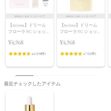
INNER CARE インナーケア
INNER CARE インナーケア
【to/one】ドリーム
【to/one】ドリーム
フローラ VC ショット
フローラ VC ショット
（30包）
デイ ブライトニング
¥4,968
¥4,968
プラス＜限定品＞
最近チェックしたアイテム