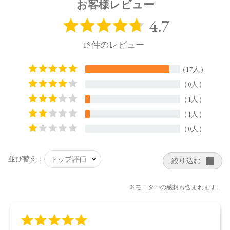
お客様レビュー
【メーカー品番】
店舗でお問い合わせの際には、下記品番をお伝え下さい。
4580742223289
【店舗発売日】
CosmeKitchen 2022/4/1
Biople by CosmeKitchen 2022/4/1
Make↗Kitchen 2022/4/1
to/one 2022/4/1
※店舗での取り扱いや詳しい在庫状況につきましては、各店
舗にお問い合わせください。
※発売日は予告なく変更する可能性がございます。予めご了
承ください。
※通常はご注文より１～３営業日での発送となります。
商品によっては、お届けまで１～２週間かかる場合がござい
ますので予めご了承ください。
●パッケージはリニューアル等の理由により、写真と異なる場