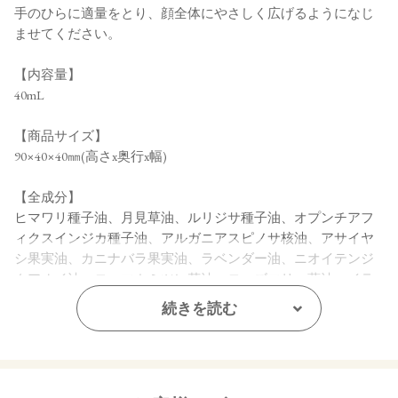
手のひらに適量をとり、顔全体にやさしく広げるようになじ
ませてください。
【内容量】
40mL
【商品サイズ】
90×40×40㎜(高さx奥行x幅)
【全成分】
ヒマワリ種子油、月見草油、ルリジサ種子油、オプンチアフ
ィクスインジカ種子油、アルガニアスピノサ核油、アサイヤ
シ果実油、カニナバラ果実油、ラベンダー油、ニオイテンジ
クアオイ油、ローマカミツレ花油、ローズマリー葉油、イラ
ンイラン花油、ラバンデュラハイブリダ油、アオモジ果実
続きを読む
油、ベルガモット果皮油、オレンジ油、トコフェロール
【原産国】
日本