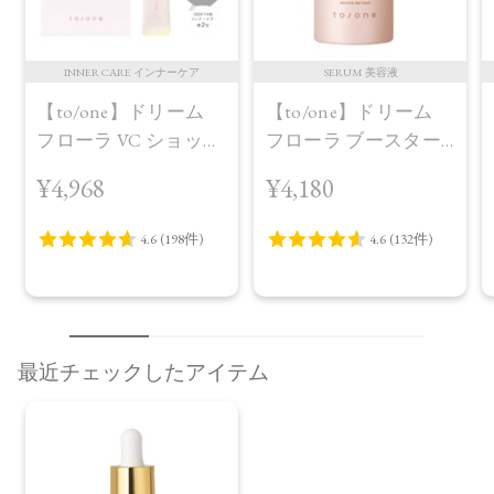
INNER CARE インナーケア
SERUM 美容液
【to/one】ドリーム
【to/one】ドリーム
フローラ VC ショット
フローラ ブースター
（30包）
セラム＜導入美容液
¥4,968
¥4,180
＞
最近チェックしたアイテム