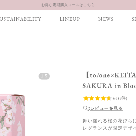
LINE お友達登録 500円OFFクーポンプレゼント
USTAINABILITY
LINEUP
NEWS
S
【重要】お盆期間中のお問い合わせと商品配送に関しまして
お得な定期購入コースはこちら
LINE お友達登録 500円OFFクーポンプレゼント
【to/one×KE
1
|
5
SAKURA in B
レビューを見る
舞い揺れる桜の花びら
レグランスが限定デザ