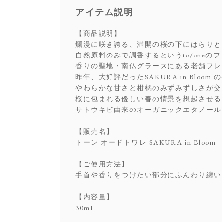
アイテム説明
【商品説明】
爛漫に咲き誇る、満開の桜の下にはらりと
自然原料のみで調香するというto/oneの
香りの聖地・南仏グラースにある老舗フレ
昨年、大好評だったSAKURA in Blo
やわらかな甘さと柑橘のみずみずしさが交
桜に包まれる優しい春の情景を想起させる
サトウキビ由来のオーガニックエタノール
【販売名】
トーン オードトワレ SAKURA in Bloom
【ご使用方法】
手首や香りをつけたい部分にふんわり纏い
【内容量】
30mL