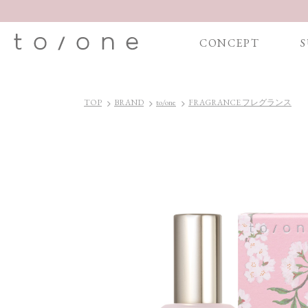
CONCEPT
S
TOP
BRAND
to/one
FRAGRANCE フレグランス