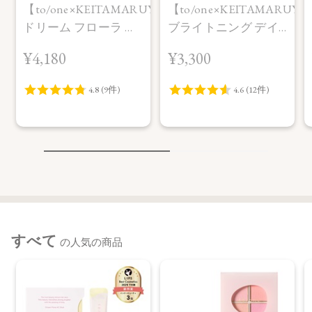
【to/one×KEITAMARUYAMA】
【to/one×KEITAMARUY
ドリーム フローラ ブ
ブライトニング デイ
ースター セラム
エッセンス UV
¥4,180
¥3,300
SAKURA in Bloom＜
SAKURA in Bloom＜
限定品＞
限定品＞
すべて
の人気の商品