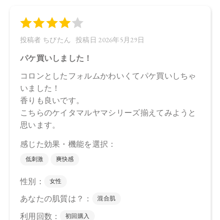
トザクラ花エキス、ビルベリー果実エキス、月見草油、ヒノ
キチオール、ザクロ果実エキス、レモン果実エキス、オレン
ジ果実エキス、サトウキビエキス、PCA-Na、乳酸Na、PCA、
セリン、アラニン、グリシン、グルタミン酸、リシンHCI、
トレオニン、アルギニン、プロリン、コラーゲンアミノ酸、
加水分解ホホバエステル、カプリルヒドロキサム酸、ジラウ
ロイルグルタミン酸リシンNa、フィトステロールズ、ジグリ
セリン、ベンジルアルコール、グリチルリチン酸2K、水添レ
シチン、デヒドロ酢酸、ベタイン、クエン酸、クエン酸Na、
水、BG、香料
【原産国】
日本
【メーカー品番】
店舗でお問い合わせの際には、下記品番をお伝え下さい。
4573623439343
【店舗発売日】