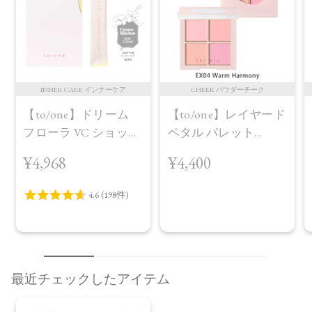
INNER CARE インナーケア
CHEEK パウダーチーク
【to/one】ドリーム
【to/one】レイヤード
フローラ VC ショット
ペタル パレット
（30包）
［EX03,EX04］＜2026
¥4,968
¥4,400
AW Collection＞EX04
Warm Harmony
最近チェックしたアイテム