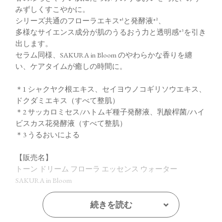
みずしくすこやかに。
シリーズ共通のフローラエキス*¹と発酵液*²、
多様なサイエンス成分が肌のうるおう力と透明感*³を引き
出します。
セラム同様、SAKURA in Bloom のやわらかな香りを纏
い、ケアタイムが癒しの時間に。
＊1 シャクヤク根エキス、セイヨウノコギリソウエキス、
ドクダミエキス（すべて整肌）
＊2 サッカロミセス/ハトムギ種子発酵液、乳酸桿菌/ハイ
ビスカス花発酵液（すべて整肌）
＊3 うるおいによる
【販売名】
トーン ドリーム フローラ エッセンス ウォーター
SAKURA in Bloom
続きを読む
【ご使用方法】