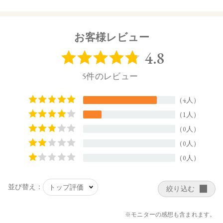
洗顔の後、手のひらに適量をとり、顔全体になじませてくだ
さい。
【内容量】
お客様レビュー
155mL
【商品サイズ】
56.0×56.0×116.0㎜
【全成分】
コメ発酵液、アロエベラ液汁、温泉水、カミツレ水、ビター
オレンジ花水、プロパンジオール、ペンチレングリコール、
トレハロース、メチルグルセス-10、PEG-40水添ヒマシ油、グ
リセリン、乳酸桿菌／ハイビスカス花発酵液、サッカロミセ
ス／ハトムギ種子発酵液、セラミドNG、セラミドNP、セラ
ミドAP、ナイアシンアミド、アゼロイルジグリシンK、セイ
ヨウノコギリソウエキス、シャクヤク根エキス、オプンチア
フィクスインジカ種子油、ツボクサ葉水、シロキクラゲ多糖
体、ドクダミエキス、セージ葉エキス、サトウカエデエキ
ス、エーデルワイス花／葉エキス、ヤマザクラ花エキス、サ