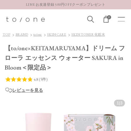
【重要】お盆期間中のお問い合わせと商品配送に関しまして
お得な定期購入コースはこちら
0
LINE お友達登録 500円OFFクーポンプレゼント
TOP
BRAND
to/one
SKIN CARE
SKIN TONER 化粧水
【to/one×KEITAMARUYAMA】ドリーム フ
ローラ エッセンス ウォーター SAKURA in
Bloom＜限定品＞
レビューを見る
1
|
3