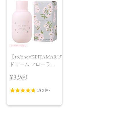
【to/one×KEITAMARUYAMA】
ドリーム フローラ エ
ッセンス ウォーター
¥3,960
SAKURA in Bloom＜
限定品＞