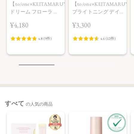
【to/one×KEITAMARUYAMA】
【to/one×KEITAMARUY
ドリーム フローラ ブ
ブライトニング デイ
ースター セラム
エッセンス UV
¥4,180
¥3,300
SAKURA in Bloom＜
SAKURA in Bloom＜
限定品＞
限定品＞
すべて
の人気の商品