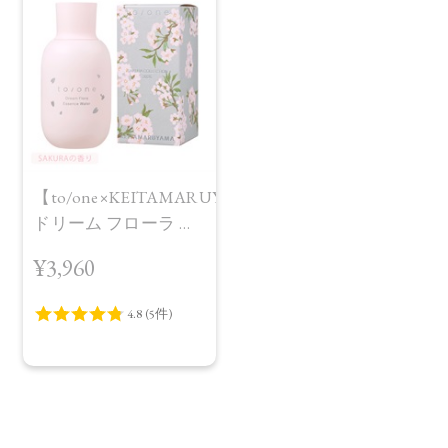
【to/one×KEITAMARUYAMA】
ドリーム フローラ エ
ッセンス ウォーター
¥3,960
SAKURA in Bloom＜
限定品＞