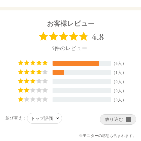
洗顔の後、手のひらに適量をとり、顔全体になじませてくだ
さい。
【内容量】
お客様レビュー
155mL
【商品サイズ】
56.0×56.0×116.0㎜
【全成分】
コメ発酵液、アロエベラ液汁、温泉水、カミツレ水、ビター
オレンジ花水、プロパンジオール、ペンチレングリコール、
トレハロース、メチルグルセス-10、PEG-40水添ヒマシ油、グ
リセリン、乳酸桿菌／ハイビスカス花発酵液、サッカロミセ
ス／ハトムギ種子発酵液、セラミドNG、セラミドNP、セラ
ミドAP、ナイアシンアミド、アゼロイルジグリシンK、セイ
ヨウノコギリソウエキス、シャクヤク根エキス、オプンチア
フィクスインジカ種子油、ツボクサ葉水、シロキクラゲ多糖
体、ドクダミエキス、セージ葉エキス、サトウカエデエキ
ス、エーデルワイス花／葉エキス、ヤマザクラ花エキス、サ