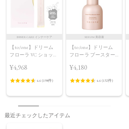
INNER CARE インナーケア
SERUM 美容液
【to/one】ドリーム
【to/one】ドリーム
フローラ VC ショット
フローラ ブースター
（30包）
セラム＜導入美容液
¥4,968
¥4,180
＞
最近チェックしたアイテム