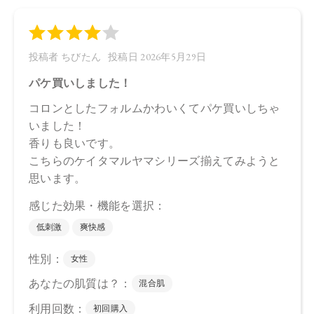
トザクラ花エキス、ビルベリー果実エキス、月見草油、ヒノ
キチオール、ザクロ果実エキス、レモン果実エキス、オレン
ジ果実エキス、サトウキビエキス、PCA-Na、乳酸Na、PCA、
セリン、アラニン、グリシン、グルタミン酸、リシンHCI、
トレオニン、アルギニン、プロリン、コラーゲンアミノ酸、
加水分解ホホバエステル、カプリルヒドロキサム酸、ジラウ
ロイルグルタミン酸リシンNa、フィトステロールズ、ジグリ
セリン、ベンジルアルコール、グリチルリチン酸2K、水添レ
シチン、デヒドロ酢酸、ベタイン、クエン酸、クエン酸Na、
水、BG、香料
【原産国】
日本
【メーカー品番】
店舗でお問い合わせの際には、下記品番をお伝え下さい。
4573623439343
【店舗発売日】