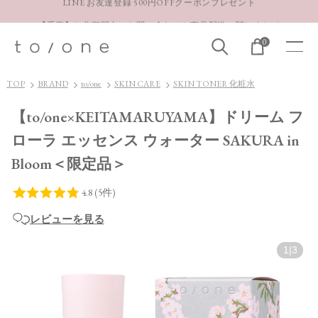
【重要】お盆期間中のお問い合わせと商品配送に関しまして
お得な定期購入コースはこちら
0
LINE お友達登録 500円OFFクーポンプレゼント
TOP
BRAND
to/one
SKIN CARE
SKIN TONER 化粧水
【to/one×KEITAMARUYAMA】ドリーム フ
ローラ エッセンス ウォーター SAKURA in
Bloom＜限定品＞
レビューを見る
1
|
3