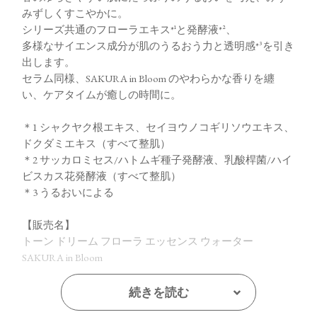
みずしくすこやかに。
シリーズ共通のフローラエキス*¹と発酵液*²、
多様なサイエンス成分が肌のうるおう力と透明感*³を引き
出します。
セラム同様、SAKURA in Bloom のやわらかな香りを纏
い、ケアタイムが癒しの時間に。
＊1 シャクヤク根エキス、セイヨウノコギリソウエキス、
ドクダミエキス（すべて整肌）
＊2 サッカロミセス/ハトムギ種子発酵液、乳酸桿菌/ハイ
ビスカス花発酵液（すべて整肌）
＊3 うるおいによる
【販売名】
トーン ドリーム フローラ エッセンス ウォーター
SAKURA in Bloom
続きを読む
【ご使用方法】