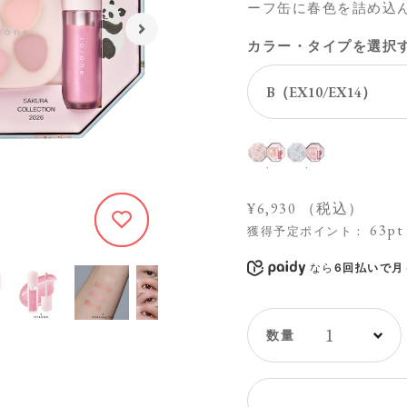
ーフ缶に春色を詰め込
カラー・タイプを選択
¥6,930
（税込）
63pt
532
獲得予定ポイント：
なら
6回払いで月々
1