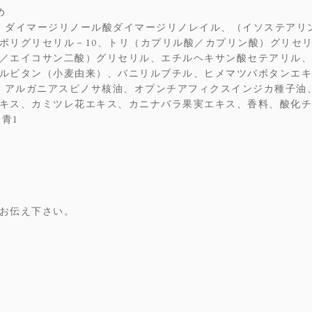
め
、ダイマージリノール酸ダイマージリノレイル、（イソステアリ
ポリグリセリル－10、トリ（カプリル酸／カプリン酸）グリセ
／エイコサン二酸）グリセリル、エチルヘキサン酸セテアリル、
ルビタン（小麦由来）、バニリルブチル、ヒメマツバボタンエキ
G、アルガニアスピノサ核油、オプンチアフィクスインジカ種子油
キス、カミツレ花エキス、カニナバラ果実エキス、香料、酸化チ
青1
お伝え下さい。