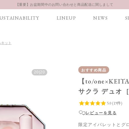
【重要】お盆期間中のお問い合わせと商品配送に関しまして
お得な定期購入コースはこちら
USTAINABILITY
LINEUP
NEWS
S
LINE お友達登録 500円OFFクーポンプレゼント
ャルキット
おすすめ商品
20
|
20
【to/one×KEI
サクラ デュオ［
レビューを見る
限定アイパレットとグ