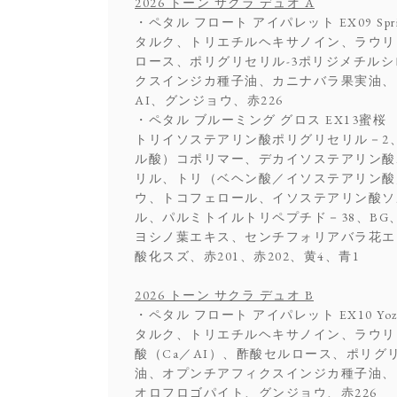
2026 トーン サクラ デュオ A
・ペタル フロート アイパレット EX09 Sprin
タルク、トリエチルヘキサノイン、ラウリ
ロース、ポリグリセリル-3ポリジメチル
クスインジカ種子油、カニナバラ果実油、
AI、グンジョウ、赤226
・ペタル ブルーミング グロス EX13蜜桜
トリイソステアリン酸ポリグリセリル－2
ル酸）コポリマー、デカイソステアリン酸
リル、トリ（ベヘン酸／イソステアリン酸
ウ、トコフェロール、イソステアリン酸ソ
ル、パルミトイルトリペプチド－38、B
ヨシノ葉エキス、センチフォリアバラ花エ
酸化スズ、赤201、赤202、黄4、青1
2026 トーン サクラ デュオ B
・ペタル フロート アイパレット EX10 Yozaku
タルク、トリエチルヘキサノイン、ラウリ
酸（Ca／AI）、酢酸セルロース、ポリ
油、オプンチアフィクスインジカ種子油、
オロフロゴパイト、グンジョウ、赤226