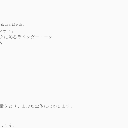
ra Mochi
レット。
クに彩るラベンダートーン
め
量をとり、まぶた全体にぼかします。
します。