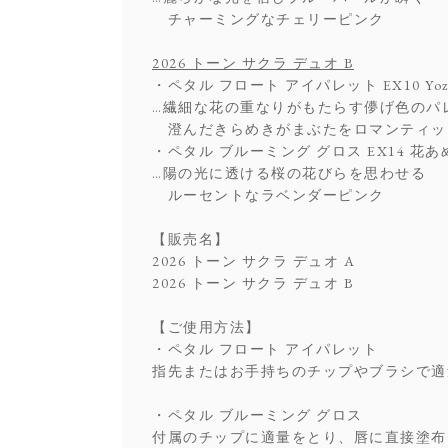
チャーミングなチェリーピンク
2026 トーン サクラ デュオ B
・ペタル フロート アイパレット EX10 Yozaku
…繊細な花の重なりがもたらす儚げ色のパ
澄んだきらめきがまぶたをロマンティッ
・ペタル ブルーミング グロス EX14 花あ
…陽の光に透ける桜の花びらを思わせる
ルーセントなラベンダーピンク
【販売名】
2026 トーン サクラ デュオ A
2026 トーン サクラ デュオ B
【ご使用方法】
・ペタル フロート アイパレット
指先またはお手持ちのチップやブラシで適
・ペタル ブルーミング グロス
付属のチップに適量をとり、唇に直接塗布