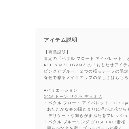
アイテム説明
【商品説明】
限定の「ペタル フロート アイパレット」
KEITA MARUYAMA の「おもたせ
ピンクとブルー、２つの桜モチーフの限定
春色で彩るメイクアップの楽しさはもちろ
●バリエーション
2026 トーン サクラ デュオ A
・ペタル フロート アイパレット EX09 Sprin
…あたたかな春の陽だまりに浮かぶ花びら
デリケートな輝きがまぶたをフレッシュ
・ペタル ブルーミング グロス EX13蜜桜
…麗らかな光を宿しブルーパールが瞬く