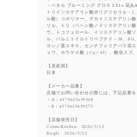
・ペタル ブルーミング グロス EX14 花あ
トリイソステアリン酸ポリグリセリル－2
ル酸）コポリマー、デカイソステアリン酸
リル、トリ（ベヘン酸／イソステアリン酸
ウ、トコフェロール、イソステアリン酸ソ
ル、パルミトイルトリペプチド－38、B
ヨシノ葉エキス、センチフォリアバラ花エ
ョウ、ホウケイ酸（Ca／Al）、酸化スズ、
【原産国】
日本
【メーカー品番】
店舗でお問い合わせの際には、下記品番を
・A：4573623439268
・B：4573623439275
【店舗発売日】
CosmeKitchen 2026/3/12
Biople 2026/3/12