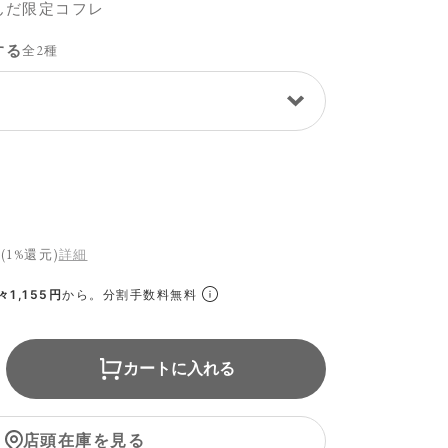
んだ限定コフレ
する
全2種
(1%還元)
詳細
1,155円
から。分割手数料無料
カートに入れる
店頭在庫を見る