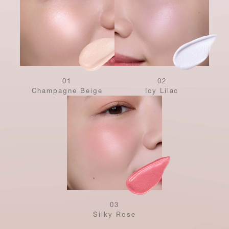
01
02
Champagne Beige
Icy Lilac
03
Silky Rose