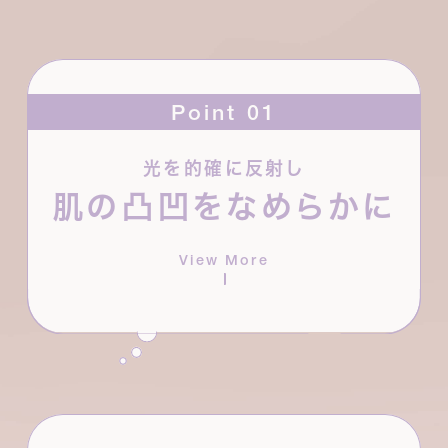
Point 01
光を的確に反射し
透明感と輝度の高いパールをバランスよく配合する
肌の凸凹をなめらかに
ことで、光を的確に反射し、肌の凹凸をなめらかに見
せます。密度の高い輝きはあくまでもナチュラルなの
で、肌なじみにすぐれ、失敗知らず。日常使いにぴっ
View More
たりです。