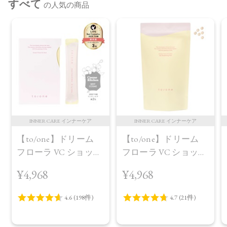
すべて
の人気の商品
INNER CARE インナーケア
INNER CARE インナーケア
【to/one】ドリーム
【to/one】ドリーム
フローラ VC ショット
フローラ VC ショット
（30包）
デイ ブライトニング
¥4,968
¥4,968
プラス＜限定品＞