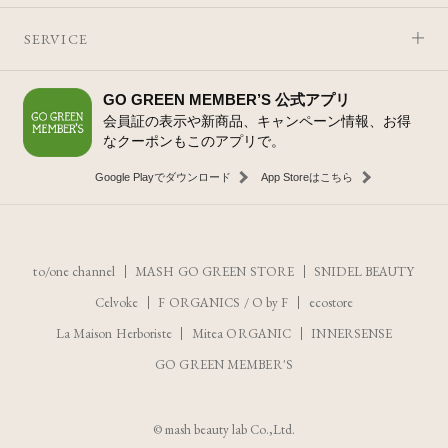
SERVICE
GO GREEN MEMBER’S 公式アプリ
会員証の表示や新商品、キャンペーン情報、お得
なクーポンもこのアプリで。
Google Playでダウンロード
App Storeはこちら
to/one channel
MASH GO GREEN STORE
SNIDEL BEAUTY
Celvoke
F ORGANICS
/
O by F
ecostore
La Maison Herboriste
Mitea ORGANIC
INNERSENSE
GO GREEN MEMBER'S
レビューを見る
カートに入れる
© mash beauty lab Co.,Ltd.
¥3,080
（税込）