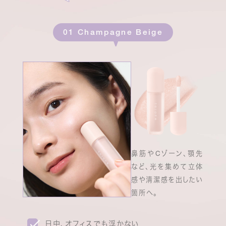
01 Champagne Beige
鼻筋やCゾーン、顎先
など、光を集めて立体
感や清潔感を出したい
箇所へ。
日中、オフィスでも浮かない