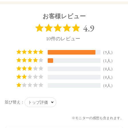
トーン ルミナス グロウ リキッド 03 Silky Rose
お客様レビュー
【ご使用方法】
付属のチップに適量をとり、直接または指で頬に塗布しなじ
ませます。
【内容量】
3g
【商品サイズ】
85㎜×31㎜×23㎜（高さ×奥行×幅）
【全成分】
水、（Ｃ１３，１４）アルカン、プロパンジオール、イソス
テアリン酸ヘキシルデシル、トリ（カプリル酸／カプリン
酸）グリセリル、セスキイソステアリン酸ソルビタン、ペン
タイソステアリン酸ポリグリセリル－１０、オプンチアフィ
クスインジカ種子油、カニナバラ果実油、アルニカ花エキ
ス、カミツレ花エキス、カーネーション花エキス、シャクヤ