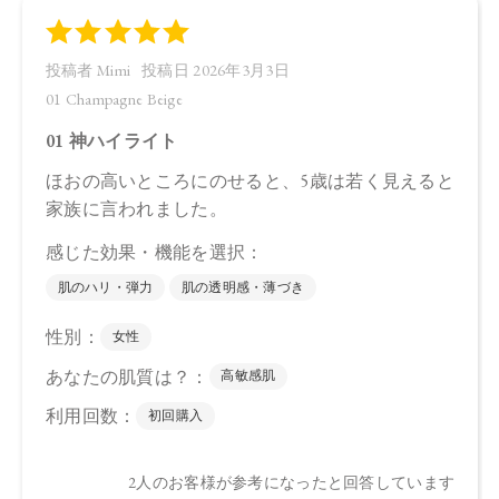
ク花エキス、ラベンダー油、ベルガモット果皮油、ニオイテ
ンジクアオイ油、アオモジ果実油、イランイラン花油、イソ
ステアリン酸、ペンチレングリコール、ポリリシノレイン酸
ポリグリセリル－６、クエン酸Ｎａ、ジステアルジモニウム
ヘクトライト、フェノキシエタノール、トコフェロール、Ｂ
Ｇ、ペンタヒドロキシステアリン酸ポリグリセリル－１０、
ジパルミチン酸アスコルビル、（＋/ー）マイカ、酸化チタ
ン、ステアリン酸亜鉛、合成フルオロフロゴパイト、ホウケ
イ酸（Ｃａ／Ａｌ）、シリカ、酸化スズ、水酸化Ａｌ、酸化
鉄、タルク、カオリン、ハイドロゲンジメチコン、グンジョ
ウ、赤２２６
【原産国】
日本
【メーカー品番】
店舗でお問い合わせの際には、下記品番をお伝え下さい。
・01 Champagne Beige …4573623437066
・02 Icy Lilac …4573623437059