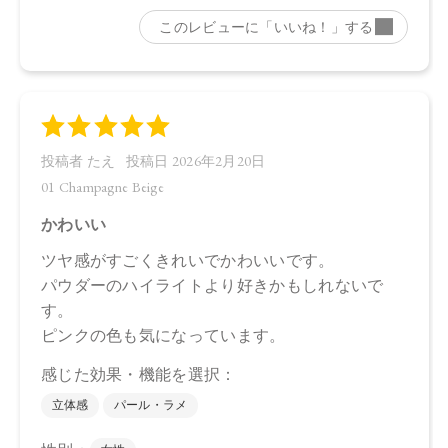
・03 Silky Rose …4573623437042
【店舗発売日】
CosmeKitchen 2026/2/17
Biople 2026/2/17
Biop 2026/2/17
※店舗での取り扱いや詳しい在庫状況につきましては、各店
舗にお問い合わせください。
※発売日は予告なく変更する可能性がございます。予めご了
承ください。
※通常はご注文より１～３営業日での発送となります。
商品によっては、お届けまで１～２週間かかる場合がござい
ますので予めご了承ください。
●パッケージはリニューアル等の理由により、写真と異なる場
合がございます。
●パッケージのリニューアル等の理由により、成分・処方が記
載と異なる場合がございます。