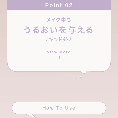
Point 02
メイク中も
*¹
うるおいを与える
モロッコ産ウチワサボテンオイル
やカーネーション
*²
*²
花エキス
、カミツレ花エキス
など、植物美容液成
リキッド処方
分を配合。乾燥しやすい頬や目もとの肌をやさしく
ケアします。
View More
*¹ オプンチアフィクスインジカ種子油(保湿) *² 保湿
How To Use