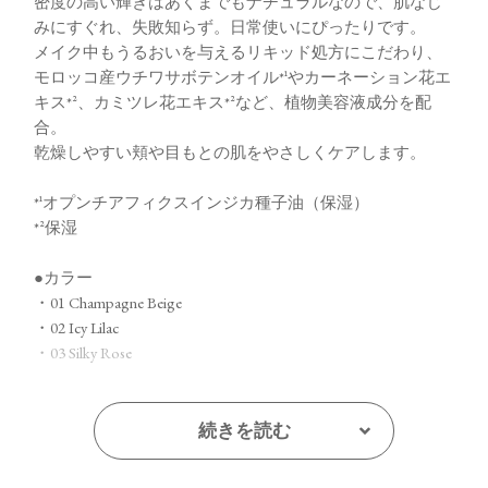
密度の高い輝きはあくまでもナチュラルなので、肌なじ
みにすぐれ、失敗知らず。日常使いにぴったりです。
メイク中もうるおいを与えるリキッド処方にこだわり、
モロッコ産ウチワサボテンオイル*¹やカーネーション花エ
キス*²、カミツレ花エキス*²など、植物美容液成分を配
合。
乾燥しやすい頬や目もとの肌をやさしくケアします。
*¹オプンチアフィクスインジカ種子油（保湿）
*²保湿
●カラー
・01 Champagne Beige
・02 Icy Lilac
・03 Silky Rose
【販売名】
トーン ルミナス グロウ リキッド 01 Champagne
続きを読む
Beige
トーン ルミナス グロウ リキッド 02 Icy Lilac