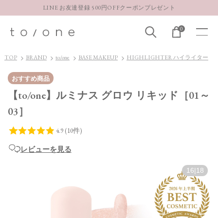
LINE お友達登録 500円OFFクーポンプレゼント
【重要】お盆期間中のお問い合わせと商品配送に関しまして
0
お得な定期購入コースはこちら
LINE お友達登録 500円OFFクーポンプレゼント
TOP
BRAND
to/one
BASE MAKEUP
HIGHLIGHTER ハイライター
おすすめ商品
【to/one】ルミナス グロウ リキッド［01～
03］
レビューを見る
16
|
18