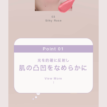
03
Silky Rose
Point 01
光を的確に反射し
透明感と輝度の高いパールをバランスよく配合する
肌の凸凹をなめらかに
ことで、光を的確に反射し、肌の凹凸をなめらかに見
せます。密度の高い輝きはあくまでもナチュラルなの
で、肌なじみにすぐれ、失敗知らず。日常使いにぴっ
View More
たりです。