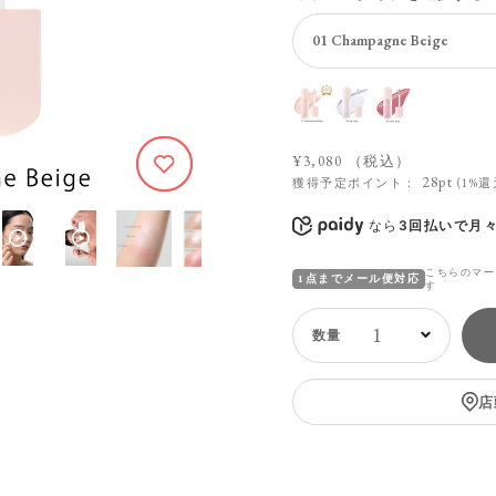
¥3,080
（税込）
314
28pt
獲得予定ポイント：
(1%還
なら
3回払いで月々
こちらのマー
1点までメール便対応
す
1
店