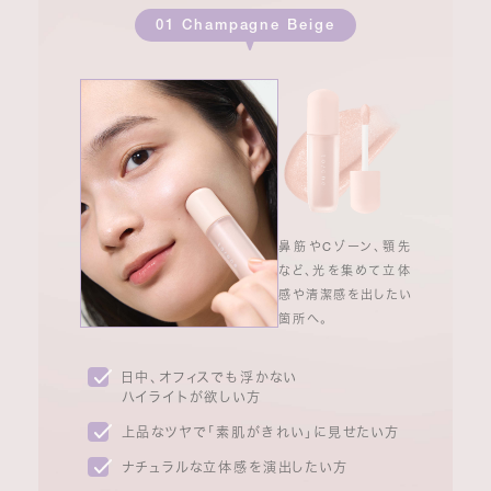
01 Champagne Beige
鼻筋やCゾーン、顎先
など、光を集めて立体
感や清潔感を出したい
箇所へ。
日中、オフィスでも浮かない
ハイライトが欲しい方
上品なツヤで「素肌がきれい」に見せたい方
ナチュラルな立体感を演出したい方