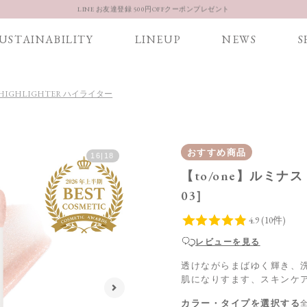
LINE お友達登録 500円OFFクーポンプレゼント
【重要】お盆期間中のお問い合わせと商品配送に関しまして
USTAINABILITY
LINEUP
NEWS
S
お得な定期購入コースはこちら
LINE お友達登録 500円OFFクーポンプレゼント
HIGHLIGHTER ハイライター
おすすめ商品
16
|
18
【to/one】ルミナ
03］
レビューを見る
透けながらまばゆく輝き、
肌になりすます、スキンケ
カラー・タイプを選択する