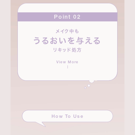
Point 02
メイク中も
*¹
モロッコ産ウチワサボテンオイル
やカーネーション
うるおいを与える
*²
*²
花エキス
、カミツレ花エキス
など、植物美容液成
リキッド処方
分を配合。乾燥しやすい頬や目もとの肌をやさしくケ
アします。
View More
*¹ オプンチアフィクスインジカ種子油(保湿) *² 保湿
How To Use