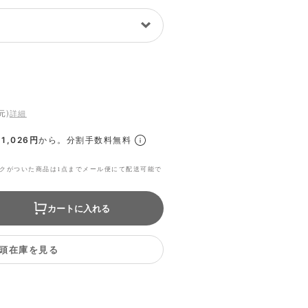
元)
詳細
1,026円
から。分割手数料無料
クがついた商品は1点までメール便にて配送可能で
カートに入れる
頭在庫を見る