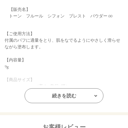
【販売名】
トーン フルール シフォン プレスト パウダー 00
【ご使用方法】
付属のパフに適量をとり、肌をなでるようにやさしく滑らせ
ながら塗布します。
【内容量】
9g
【商品サイズ】
72㎜×21㎜×71㎜（高さ×奥行×幅）
続きを読む
【全成分】
タルク、合成フルオロフロゴパイト、窒化ホウ素、トリ（カ
プリル酸／カプリン酸）グリセリル 、スクワラン、 シリカ 、
ミリスチン酸亜鉛 、ダイマージリノール酸ジ（イソステアリ
ル／フィトステリル） 、イソステアリン酸デキストリン、ダ
お客様レビュー