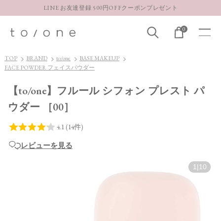
LINE お友達登録 500円OFFクーポンプレゼント
【重要】お盆期間中のお問い合わせと商品配送に関しまして
0
お得な定期購入コースはこちら
LINE お友達登録 500円OFFクーポンプレゼント
TOP
BRAND
to/one
BASE MAKEUP
FACE POWDER フェイスパウダー
【to/one】フルール シフォン プレスト パ
ウダー ［00］
レビューを見る
1
|
10