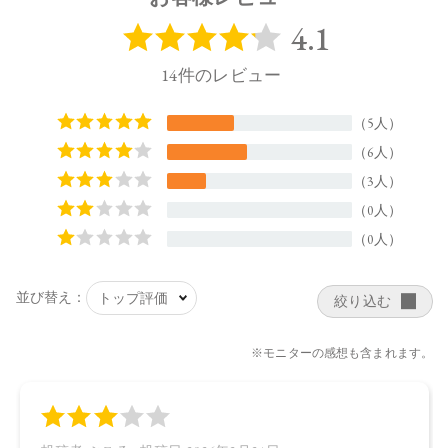
イマージリノール酸（フィトステリル／イソステアリル／セ
チル／ステアリル／ベヘニル）、オプンチアフィクスインジ
カ種子油、ナイアシンアミド、セラミドＮＰ、グリチルリチ
ン酸２Ｋ、グリチルレチン酸ステアリル、パンテノール、ヒ
アルロン酸Ｎａ、カミツレ花エキス 、カニナバラ果実油、ロ
ーズマリー葉エキス、ヒマワリ種子油、オウゴン根エキス、
カンゾウ根エキス、アルニカ花エキス、ホホバ種子油、トコ
フェロール、カルナウバロウ、ジメチコン、水酸化Ａｌ、Ｂ
Ｇ、水 、マイカ、ホウケイ酸（Ｃａ／Ａｌ） 、酸化チタン、
グンジョウ、酸化鉄
【原産国】
日本
【メーカー品番】
店舗でお問い合わせの際には、下記品番をお伝え下さい。
4573623437028
【店舗発売日】