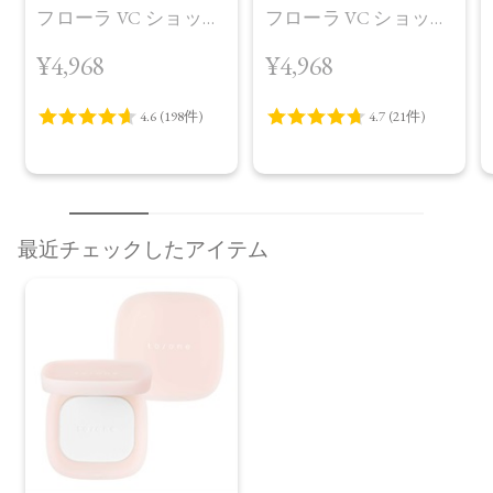
フローラ VC ショット
フローラ VC ショット
（30包）
デイ ブライトニング
¥4,968
¥4,968
プラス＜限定品＞
最近チェックしたアイテム