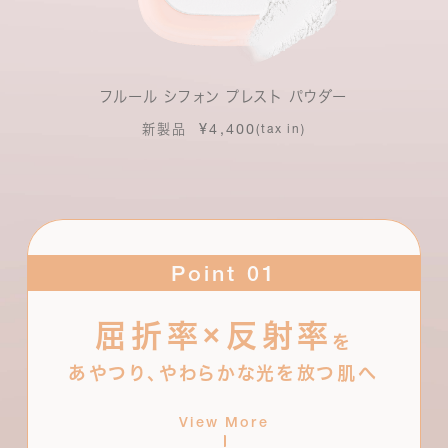
フルール シフォン プレスト パウダー
¥4,400
新製品
(tax in)
Point 01
×
屈折率
反射率
肌に近似した屈折率を持つパウダーと、異なる光拡
を
散効果を持つパウダーを複数ミックス。スキントーン
あやつり、やわらかな光を放つ肌へ
を選ばずになじみながら、時の経過の影響を受けな
いソフトフォーカス機能でくすみを補正。やわらかな
View More
光をまとい続けます。