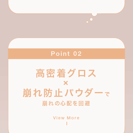
Point 02
高密着グロス
×
肌にぴったりとフィットし続ける高密
崩れ防止パウダー
で
着グロスに、皮脂吸着パウダーと撥水
崩れの心配を回避
性パウダーを掛け合わせ、汗や皮脂、
乾燥など崩れの原因を寄せ付けない
View More
設計に。肌と一体化するような軽やか
なフィット感が持続します。