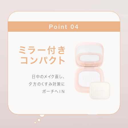
ル、ヒアルロン酸Na(すべて保湿成分)
Point 04
ミラー付き
コンパクト
日中のメイク直し、
夕方のくすみ対策に
ポーチへＩＮ