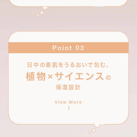
*¹
肌をやさしく包み込んで守る植物美容液成分
と、
Point 03
*²
たしかな手応えを目指すサイエンス成分
をベスト
バランスで。美容液成分68%で、乾燥の起点である
日中の素肌をうるおいで包む、
ゆらぎまでをとらえ、内側から美しさのにじむ素肌へ
×
植物
サイエンス
と導きます。
の
保湿設計
*¹ オプンチアフィクスインジカ種子油、ラベンダー花エ
キス、ローズマリー葉エキス、ヒマワリ種子油、シャクヤク
View More
花エキス、カンゾウ根エキス、ダマスクバラ花エキス、ア
ルニカ花エキス、カミツレ花エキス、カニナバラ果実油(す
べて保湿成分) *² ナイアシンアミド、グリチルリチン酸
2K、アゼロイルジグリシンK、セラミドNG、セラミドNP、
セラミドAP、ジパルミチン酸アスコルビル、パンテノー