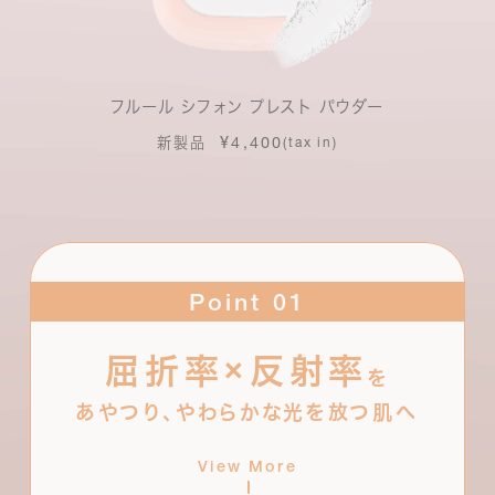
フルール シフォン プレスト パウダー
¥4,400
新製品
(tax in)
Point 01
×
屈折率
反射率
肌に近似した屈折率を持つパウダーと、異なる光拡
を
散効果を持つパウダーを複数ミックス。スキントーン
あやつり、やわらかな光を放つ肌へ
を選ばずになじみながら、時の経過の影響を受けな
いソフトフォーカス機能でくすみを補正。やわらかな
View More
光をまとい続けます。