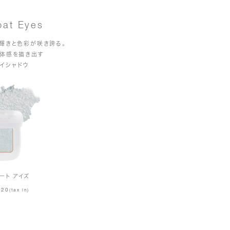
oat Eyes
輝きと色彩が咲き誇る。
体感を描き出す
イシャドウ
ート アイズ
420
(tax in)