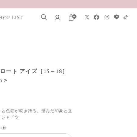
HOP LIST
0
フロート アイズ［15～18］
on＞
きと色彩が咲き誇る。澄んだ印象と立
イシャドウ
全4種