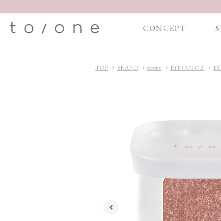
CONCEPT
S
TOP
BRAND
to/one
EYE COLOR
E