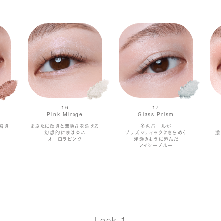
16
17
Pink Mirage
Glass Prism
瞬き
まぶたに輝きと無垢さを添える
多色パールが
幻想的にまばゆい
プリズマティックにきらめく
添
オーロラピンク
浅瀬のように澄んだ
アイシーブルー
Look 1