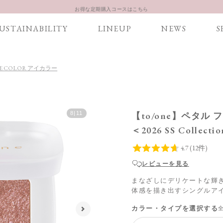
お得な定期購入コースはこちら
LINE お友達登録 500円OFFクーポンプレゼント
USTAINABILITY
LINEUP
NEWS
S
【重要】お盆期間中のお問い合わせと商品配送に関しまして
お得な定期購入コースはこちら
LINE お友達登録 500円OFFクーポンプレゼント
YE COLOR アイカラー
【to/one】ペタル 
8
|
11
＜2026 SS Collecti
レビューを見る
まなざしにデリケートな輝
体感を描き出すシングルア
カラー・タイプを選択する