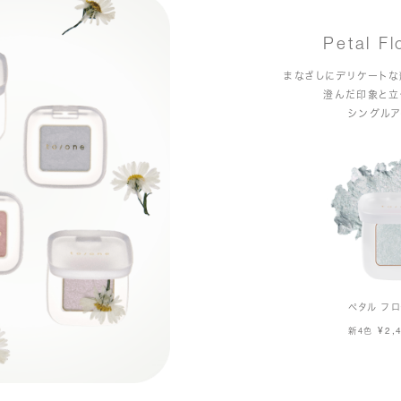
Petal Fl
まなざしにデリケートな
澄んだ印象と立
シングルア
ペタル フロ
¥2,
新4色