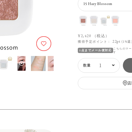
¥2,420
（税込）
22pt
獲得予定ポイント：
(1%還
380
こちらのマー
1点までメール便対応
す
1
店