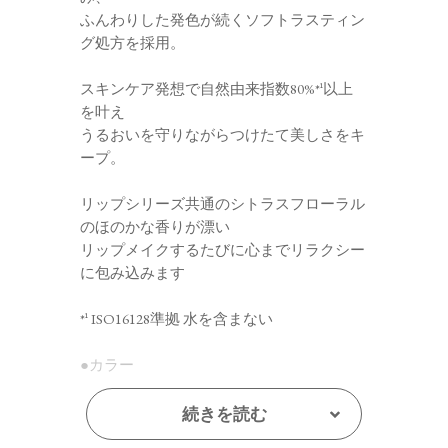
ふんわりした発色が続くソフトラスティン
グ処方を採用。
スキンケア発想で自然由来指数80%*¹以上
を叶え
うるおいを守りながらつけたて美しさをキ
ープ。
リップシリーズ共通のシトラスフローラル
のほのかな香りが漂い
リップメイクするたびに心までリラクシー
に包み込みます
*¹ ISO16128準拠 水を含まない
●カラー
・01 Mellow Apricot
春の光のように優しい黄味を帯びた
続きを読む
ぬくもり感あるソフトコーラル