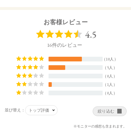
・02 Fairy Petal
摘みたての花びらのように
可憐で愛らしいピュアピンク
お客様レビュー
・03 Rose Grace
すっと野に咲く花のように
凛としなやかなローズピンク
・04 Bare Bloom
陽だまりのようにあたたかく
繊細に肌と溶け合うメロウブラウン
【ご使用方法】
付属のチップに適量をとり、唇に直接塗布します。
【内容量】
4g
【商品サイズ】
31.0×23.0x85.0㎜