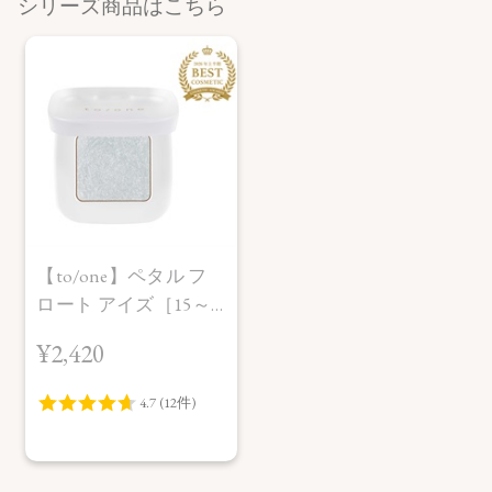
シリーズ商品はこちら
【to/one】ペタル フ
ロート アイズ［15～
18］＜2026 SS
¥2,420
Collection＞