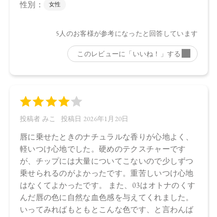
日本
【メーカー品番】
店舗でお問い合わせの際には、下記品番をお伝え下さい。
01：4573623436106
02：4573623436113
03：4573623436120
04：4573623436137
【店舗発売日】
CosmeKitchen 2026/1/1
Biople 2026/1/1
※店舗での取り扱いや詳しい在庫状況につきましては、各店
舗にお問い合わせください。
※発売日は予告なく変更する可能性がございます。予めご了
承ください。
※通常はご注文より１～３営業日での発送となります。
商品によっては、お届けまで１～２週間かかる場合がござい
ますので予めご了承ください。