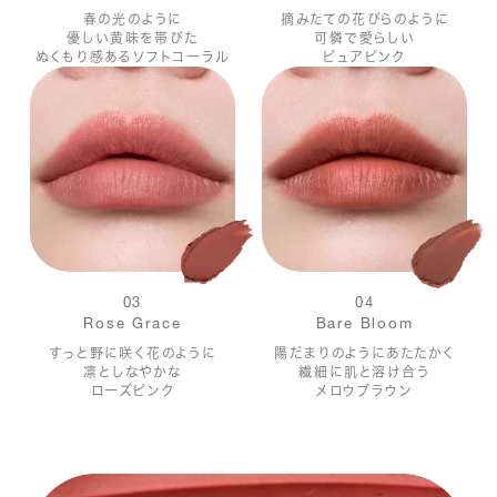
春の光のように
摘みたての花びらのように
優しい黄味を帯びた
可憐で愛らしい
ぬくもり感あるソフトコーラル
ピュアピンク
03
04
Rose Grace
Bare Bloom
すっと野に咲く花のように
陽だまりのようにあたたかく
凛としなやかな
繊細に肌と溶け合う
ローズピンク
メロウブラウン