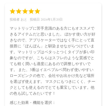
【全成分】
・01
トリ（カプリル酸／カプリン酸）グリセリル、シリカ、セル
ロース、ジメチコン、ミリスチン酸デキストリン、ジイソス
テアリン酸ポリグリセリル－3、ジメチコンクロスポリマー、
セラミドNP、エチルヘキシルグリセリン、ラベンダー油、ベ
ルガモット果皮油、ニオイテンジクアオイ油、アオモジ果実
油、イランイラン花油、トコフェロール、シメチコン、オプ
ンチアフィクスインジカ種子油、オリーブ果実油、ホホバ種
子油、水、BG、ソメイヨシノ葉エキス、カニナバラ果実エキ
ス、センチフォリアバラ花エキス、カミツレ花エキス、（＋/
－）ジイソステアリン酸グリセリル、セスキイソステアリン
酸ソルビタン、リンゴ酸ジイソステアリル、酸化チタン、酸
化鉄、水酸化Al、赤201、赤202、硫酸Ba、黄4
・02
トリ（カプリル酸／カプリン酸）グリセリル、シリカ、セル
ロース、ジメチコン、ミリスチン酸デキストリン、ジイソス
テアリン酸ポリグリセリル－3、ジメチコンクロスポリマー、
セラミドNP、エチルヘキシルグリセリン、ラベンダー油、ベ