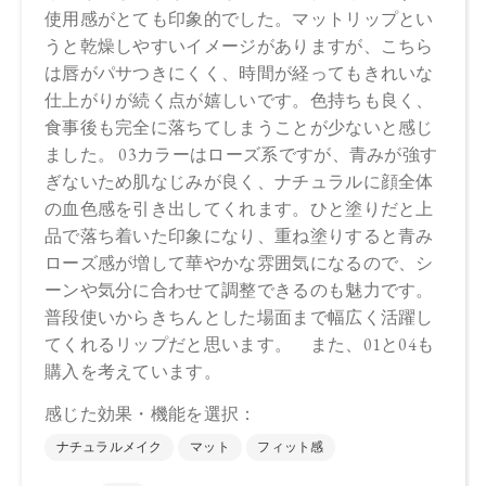
化鉄、水酸化Al、赤201、赤202、硫酸Ba、黄4
・04
トリ（カプリル酸／カプリン酸）グリセリル、シリカ、セル
ロース、ジメチコン、ミリスチン酸デキストリン、ジイソス
テアリン酸ポリグリセリル－3、ジメチコンクロスポリマー、
セラミドNP、エチルヘキシルグリセリン、ラベンダー油、ベ
ルガモット果皮油、ニオイテンジクアオイ油、アオモジ果実
油、イランイラン花油、トコフェロール、シメチコン、オプ
ンチアフィクスインジカ種子油、オリーブ果実油、ホホバ種
子油、水、BG、ソメイヨシノ葉エキス、カニナバラ果実エキ
ス、センチフォリアバラ花エキス、カミツレ花エキス、（＋/
－）ジイソステアリン酸グリセリル、セスキイソステアリン
酸ソルビタン、リンゴ酸ジイソステアリル、酸化チタン、酸
化鉄、水酸化Al、赤201、赤202、硫酸Ba、黄4
【特定原材料等】
大豆
【原産国】