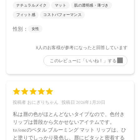
ルガモット果皮油、ニオイテンジクアオイ油、アオモジ果実
油、イランイラン花油、トコフェロール、シメチコン、オプ
ンチアフィクスインジカ種子油、オリーブ果実油、ホホバ種
子油、水、BG、ソメイヨシノ葉エキス、カニナバラ果実エキ
ス、センチフォリアバラ花エキス、カミツレ花エキス、（＋/
－）ジイソステアリン酸グリセリル、セスキイソステアリン
酸ソルビタン、リンゴ酸ジイソステアリル、酸化チタン、酸
化鉄、水酸化Al、赤201、赤202、硫酸Ba、黄4
・03
トリ（カプリル酸／カプリン酸）グリセリル、シリカ、セル
ロース、ジメチコン、ミリスチン酸デキストリン、ジイソス
テアリン酸ポリグリセリル－3、ジメチコンクロスポリマー、
セラミドNP、エチルヘキシルグリセリン、ラベンダー油、ベ
ルガモット果皮油、ニオイテンジクアオイ油、アオモジ果実
油、イランイラン花油、トコフェロール、シメチコン、オプ
ンチアフィクスインジカ種子油、オリーブ果実油、ホホバ種
子油、水、BG、ソメイヨシノ葉エキス、カニナバラ果実エキ
ス、センチフォリアバラ花エキス、カミツレ花エキス、（＋/
－）ジイソステアリン酸グリセリル、セスキイソステアリン
酸ソルビタン、リンゴ酸ジイソステアリル、酸化チタン、酸