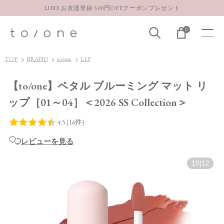
LINE お友達登録 500円OFFクーポンプレゼント
【重要】お盆期間中のお問い合わせと商品配送に関しまして
0
お得な定期購入コースはこちら
LINE お友達登録 500円OFFクーポンプレゼント
TOP
BRAND
to/one
LIP
【to/one】ペタル ブルーミング マット リ
ップ［01～04］＜2026 SS Collection＞
レビューを見る
10
|
12