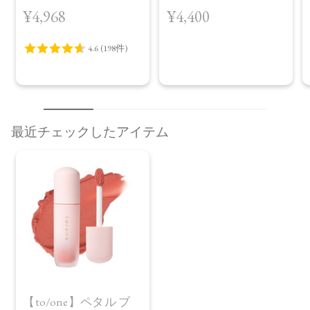
（30包）
［EX03,EX04］＜2026
¥4,968
¥4,400
AW Collection＞EX04
Warm Harmony
最近チェックしたアイテム
レビューを見る
カートに入れる
¥2,970
（税込）
【to/one】ペタル ブ