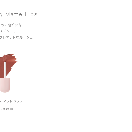
g Matte Lips
ように軽やかな
スチャー。
フレマットなルージュ
グ マット リップ
70
(tax in)