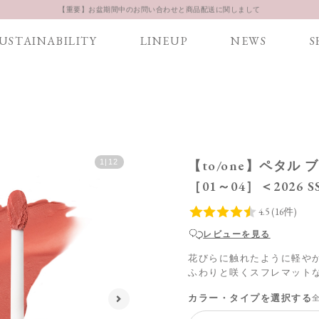
お得な定期購入コースはこちら
LINE お友達登録 500円OFFクーポンプレゼント
USTAINABILITY
LINEUP
NEWS
S
【重要】お盆期間中のお問い合わせと商品配送に関しまして
お得な定期購入コースはこちら
LINE お友達登録 500円OFFクーポンプレゼント
【to/one】ペタル
1
|
12
［01～04］＜2026 SS
レビューを見る
花びらに触れたように軽や
ふわりと咲くスフレマット
カラー・タイプを選択する