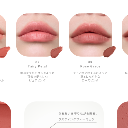
02
03
Fairy Petal
Rose Grace
摘みたての花びらのように
すっと野に咲く花のように
陽
可憐で愛らしい
凛としなやかな
ラル
ピュアピンク
ローズピンク