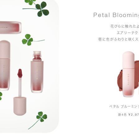
Petal Bloomin
花びらに触れた
エアリーテク
唇に色がふわりと咲くス
ペタル ブルーミン
¥2,9
新4色