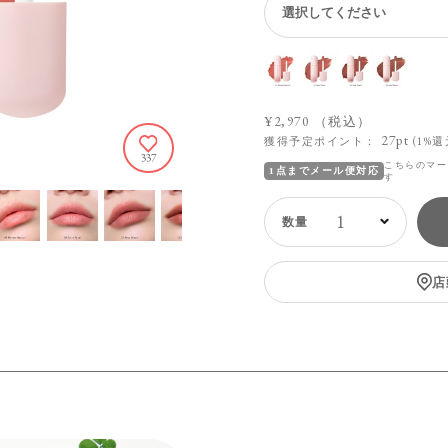
¥2,970
（税込）
27pt
獲得予定ポイント：
(1%還
337
こちらのマー
1点までメール便対応
す
1
店