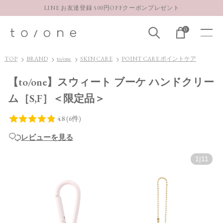
LINE お友達登録 500円OFFクーポンプレゼント
【重要】お盆期間中のお問い合わせと商品配送に関しまして
0
お得な定期購入コースはこちら
LINE お友達登録 500円OFFクーポンプレゼント
TOP
BRAND
to/one
SKIN CARE
POINT CARE ポイントケア
【to/one】スウィート ブーケ ハンドクリー
ム［S,F］＜限定品＞
レビューを見る
1
|
11