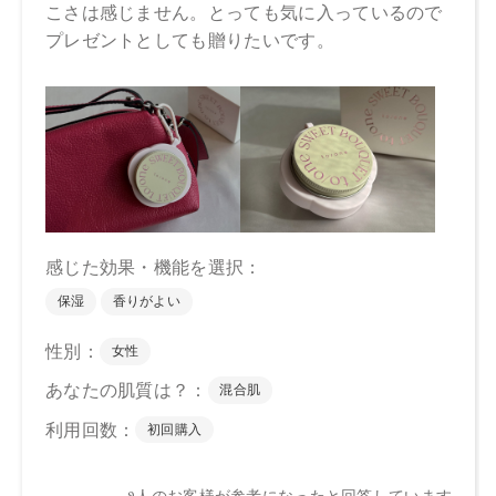
【特定原材料等】
大豆
【原産国】
日本
【メーカー品番】
店舗でお問い合わせの際には、下記品番をお伝え下さい。
S：4573623434140
F：4573623434171
【店舗発売日】
CosmeKitchen 2025/12/1
Biople 2025/12/1
※店舗での取り扱いや詳しい在庫状況につきましては、各店
舗にお問い合わせください。
※発売日は予告なく変更する可能性がございます。予めご了
承ください。