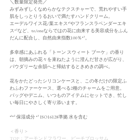
＼数量限定発売／
みずみずしくなめらかなテクスチャーで、荒れやすい手
肌をしっとりうるおいで満たすハンドクリーム。
エーデルワイス花/葉エキス*¹やフランスラベンダーエキ
ス*²など、to/oneならではの花に由来する美容成分をふん
だんに配合し、自然由来指数100％*³。
多幸感にあふれる「トーン スウィート ブーケ」の香り
は、朝摘みの花々を束ねたように澄んだ甘さが広がり、
パウダリーな余韻へと帰結するときめきの調べ。
花をかたどったシリコンケースと、この冬だけの限定ふ
わふわファーケース、選べる2種のチャームをご用意。
バッグやデニム、いつものアイテムにセットでき、忙し
い毎日にやさしく寄り添います。
*¹*² 保湿成分 *³ ISO16128準拠 水を含む
＜香り＞
TOP：アーモンドフラワー、ピーチブロッサム