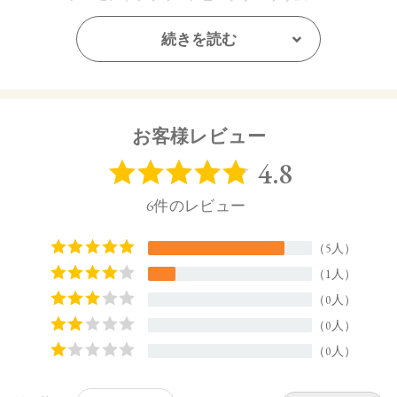
MIDDLE：チェリーブロッサム、ヘリオトロープ、ピー
チ
続きを読む
LAST：スズラン、ハニー
ピーチブロッサム、チェリーブロッサムの可憐な開花で
幕をあけた後、ピーチやヘリオトロープがスイートな空
お客様レビュー
気を放ち、幸福感で包み込みます。
あとに残るのは、パウダリーなスズランの余韻。そこに
咲いていた記懺さえも美しい余韻となるような、物語を
感じさせる幸福感を描きます。
●バリエーション
・S：シリコンケース
・F：ファーケース
【ご使用方法】
適量をとり、手肌全体になじませてください。
【内容量】