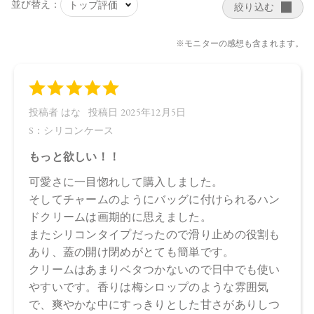
30g
【商品サイズ】
90.0×89.0×70.0㎜
【全成分】
水、スクワラン、トリ（カプリル酸/カプリン酸）グリセリ
ル、グリセリン、ミツロウ、ペンチレングリコール、シア
脂、ホホバ種子油、クエン酸ステアリン酸グリセリル、ステ
アリン酸ポリグリセリル－2、フランスラベンダーエキス、エ
ーデルワイス花/葉エキス、トウキンセンカ花エキス、カニナ
バラ果実エキス、モモ葉エキス、カミツレ花エキス、ユキノ
シタエキス、サトザクラ花エキス、オリーブ果実油、ヒマワ
リ種子油、オプンチアフィクスインジカ種子油、香料、アル
ギニン、BG、フィチン酸、酸化銀、トコフェロール、ラウリ
ン酸イソアミル、オリーブ油脂肪酸セテアリル、ステアリン
酸グリセリル、ステアリルアルコール、オリーブ油脂肪酸ソ
ルビタン、キサンタンガム、ロドデンドロンフェルギネウム
エキス