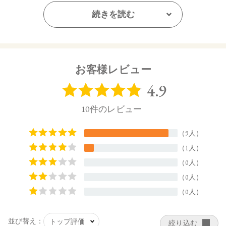
*1 シャクヤク根エキス、セイヨウノコギリソウエキス、
ドクダミエキス（すべて整肌）*2 サッカロミセス／ハト
続きを読む
ムギ種子発酵液、乳酸桿菌/ハイビスカス花発酵液（すべ
て整肌）*3 アゼロイルジグリシンK（整肌）*4 セラミド
EOP、セラミドNG、セラミドNP、セラミドAG、セラミ
ドAP（すべて整肌）
お客様レビュー
【ご使用方法】
洗顔の後、手のひらに適 量をとり 、顔全体になじませてくだ
さい。
【内容量】
55mL
【商品サイズ】
59.0×59.0×108.5㎜
【全成分】
水、プロパンジオール、ナイアシンアミド、グリセリン、乳