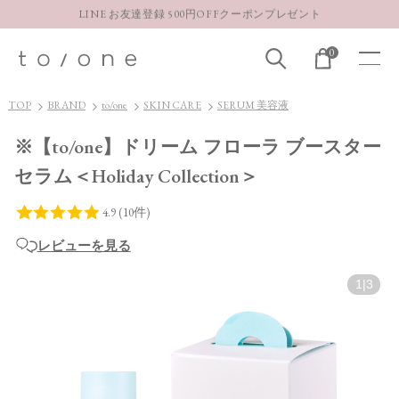
LINE お友達登録 500円OFFクーポンプレゼント
【重要】お盆期間中のお問い合わせと商品配送に関しまして
0
お得な定期購入コースはこちら
LINE お友達登録 500円OFFクーポンプレゼント
TOP
BRAND
to/one
SKIN CARE
SERUM 美容液
※【to/one】ドリーム フローラ ブースター
セラム＜Holiday Collection＞
レビューを見る
1
|
3