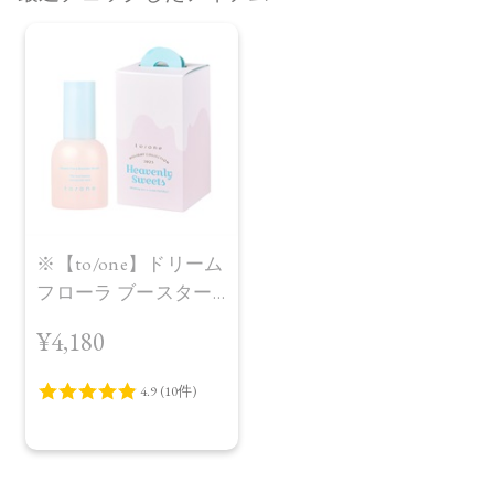
※【to/one】ドリーム
フローラ ブースター
セラム＜Holiday
¥4,180
Collection＞