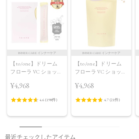
INNER CARE インナーケア
INNER CARE インナーケア
【to/one】ドリーム
【to/one】ドリーム
フローラ VC ショット
フローラ VC ショット
（30包）
デイ ブライトニング
¥4,968
¥4,968
プラス＜限定品＞
最近チェックしたアイテム