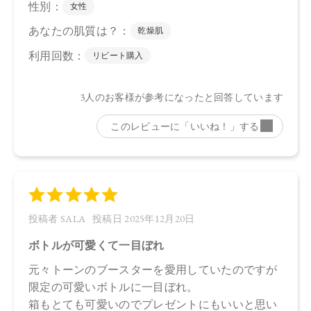
【原産国】
日本
【メーカー品番】
店舗でお問い合わせの際には、下記品番をお伝え下さい。
4573623433778
【店舗発売日】
CosmeKitchen 2025/11/1
Biople 2025/11/1
※店舗での取り扱いや詳しい在庫状況につきましては、各店
舗にお問い合わせください。
※発売日は予告なく変更する可能性がございます。予めご了
承ください。
※通常はご注文より１～３営業日での発送となります。
商品によっては、お届けまで１～２週間かかる場合がござい
ますので予めご了承ください。