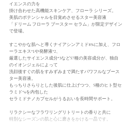
イエンスの力を
掛け合わせた高機能スキンケア、フローラ シリーズ。
美肌のポテンシャルを目覚めさせるスター美容液
「ドリーム フローラ ブースター セラム」が限定デザイン
で登場。
すこやかな肌へと導くナイアシンアミド8%に加え、フロ
ーラエキス*1や発酵液*2、
厳選したサイエンス成分*3など57種の美容成分が、独自
のイオンジェルによって
洗顔後すぐの肌をすみずみまで満たすパワフルなブース
ター美容液。
もっちりさらりとした後肌に仕上げつつ、5種のヒト型セ
ラミド*4を内包した
セラミドナノカプセルがうるおいを長時間サポート。
リラクシーなフラワリングリトリートの香りと共に
特別なシーズンの肌と心に磨きをかける一品です。