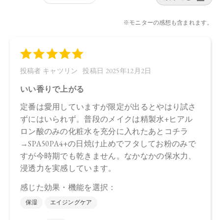
酸桿菌／ハイビスカス花発酵液、サッカロミセス／ハトムギ
種子発酵液、乳酸桿菌／ブドウ果汁発酵液、コメ発酵液、乳
酸桿菌／セイヨウナシ果汁発酵液、乳酸桿菌／アロエベラ葉
汁発酵液、セラミドＥＯＰ、セラミドＮＧ、セラミドＮＰ、
セラミドＡＧ、セラミドＡＰ 、スフィンゴ糖脂質、シャクヤ
ク根エキス、アゼロイルジグリシンＫ、セイヨウノコギリソ
ウエキス、スイゼンジノリ多糖体、カミツレ花油、オプンチ
アフィクスインジカ種子油、シロツメクサエキス、ユキノシ
タエキス、エーデルワイス花／葉エキス、カニナバラ果実エ
キス、ツボクサエキス、ティーツリー葉エキス、ドクダミエ
キス、オウゴン根エキス、イタドリ根エキス、カンゾウ根エ
キス、チャ葉エキス 、ローズマリー葉エキス、カミツレ花エ
キス、ベタイン、乳酸Ｎａ、グリシン、グルタミン酸、リシ
ンＨＣｌ、加水分解ホホバエステル、加水分解水添デンプ
ン、トレハロース、サクシノグリカン、クエン酸、水添レシ
チン、フィトステロールズ、ペンチレングリコール、ＰＥＧ
－６０水添ヒマシ油、安息香酸Ｎａ、ＰＥＧ－４０水添ヒマ
シ油、ＢＧ、ＰＣＡ－Ｎａ、ＰＣＡ、セリン、アラニン、ト
レオニン、アルギニン、プロリン 、香料