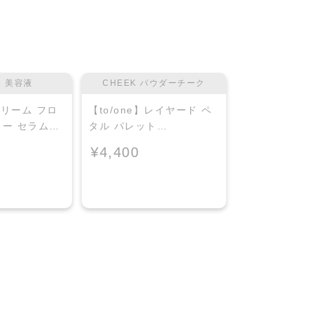
M 美容液
CHEEK パウダーチーク
CHEEK 
】ドリーム フロ
【to/one】レイヤード ペ
【to/one】
ター セラム＜
タル パレット
タル パレッ
［EX03,EX04］＜2026
［EX03,EX0
¥4,400
¥4,400
AW Collection＞EX04
AW Collect
Warm Harmony
Layered Pet