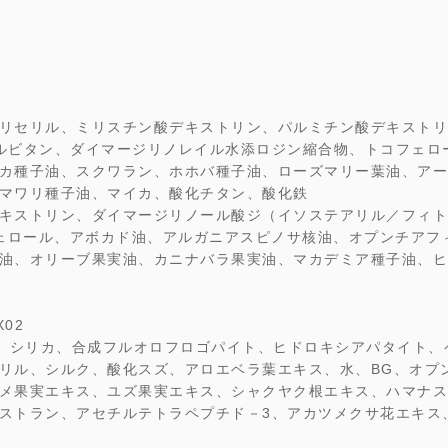
リセリル、ミリスチン酸デキストリン、パルミチン酸デキストリ
ルビタン、ダイマージリノレイル水添ロジン縮合物、トコフェロー
カ種子油、スクワラン、ホホバ種子油、ローズマリー葉油、アー
マワリ種子油、マイカ、酸化チタン、酸化鉄
キストリン、ダイマージリノール酸ジ（イソステアリル／フィト
フェロール、アボカド油、アルガニアスピノサ核油、オプンチアフ
油、オリーブ果実油、カニナバラ果実油、マカデミア種子油、ヒ
02
カ、シリカ、合成フルオロフロゴパイト、ヒドロキシアパタイト
リル、シルク、酸化スズ、アロエベラ葉エキス、水、BG、オプ
メ果実エキス、ユズ果実エキス、シャクヤク根エキス、ハマナス
ストラン、アセチルテトラペプチド－3、アカツメクサ花エキス、