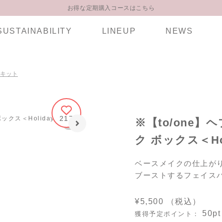
お得な定期購入コースはこちら
LINE お友達登録 500円OFFクーポンプレゼント
SUSTAINABILITY
LINEUP
NEWS
【重要】お盆期間中のお問い合わせと商品配送に関しまして
お得な定期購入コースはこちら
LINE お友達登録 500円OFFクーポンプレゼント
ャルキット
217
※【to/one
1
|
6
ク ボックス＜Holi
ベースメイクの仕上が
ブーストするフェイス
¥5,500
（税込）
50pt
獲得予定ポイント：