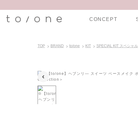
CONCEPT
TOP
BRAND
to/one
KIT
SPECIAL KIT スペシ