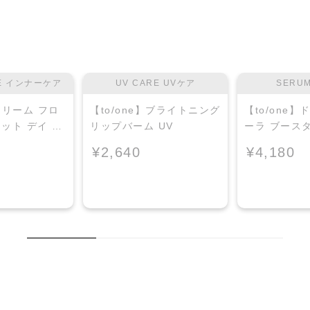
RE インナーケア
UV CARE UVケア
SERU
】ドリーム フロ
【to/one】ブライトニング
【to/one
ョット デイ ブ
リップバーム UV
ーラ ブース
 プラス＜限
導入美容液＞
¥2,640
¥4,180