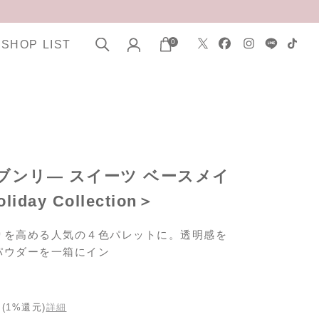
0
SHOP LIST
】ヘブンリ― スイーツ ベースメイ
day Collection＞
りを高める人気の４色パレットに。透明感を
パウダーを一箱にイン
(1%還元)
詳細