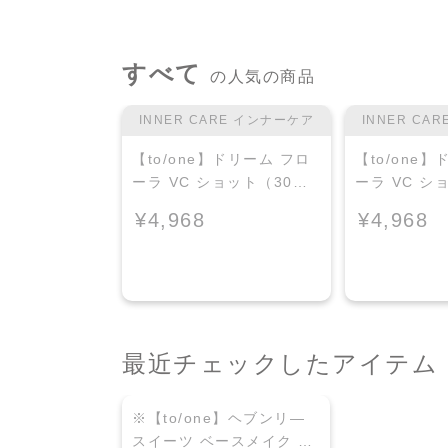
すべて
の人気の商品
・オイル
INNER CARE インナーケア
INNER CA
】ブライトニング
【to/one】ドリーム フロ
【to/one
セラム
ーラ VC ショット（30
ーラ VC シ
包）
ライトニング
¥4,968
¥4,968
定品＞
最近チェックしたアイテム
※【to/one】ヘブンリ―
スイーツ ベースメイク ボ