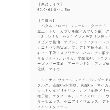
【商品サイズ】
62.0×61.0×41.5㎜
【全成分】
・ペタル フロート フローレス タッチ 01
左上：トリ（カプリル酸／カプリン酸）グ
－2、シリカ、セスキイソステアリン酸ソ
スピノサ核油、オプンチアフィクスインジ
カニナバラ果実油、マカデミア種子油、ヒ
右上・下段：スクワラン、パルミチン酸デ
リセリル－2、シリカ、水酸化Al、トコ
ーズマリー葉油、アーモンド油、アンズ核
化鉄、マイカ
・ルミナス ヴェール フェイスパウダー EX
タルク、硫酸Ca水和物、炭酸Ca、マイ
ルヘキシルグリセリン、カプリル酸グリセ
種子油、エタノール、トコフェロール、ウ
リー葉エキス、ゼニアオイ花エキス、デキ
ノキシエタノール