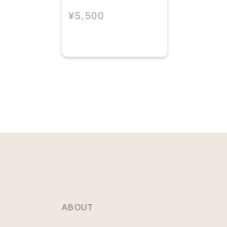
ックス＜Holiday
¥5,500
Collection＞
ABOUT