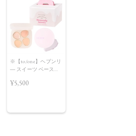
酸グリセリル、シルク、酸化スズ、アロエベラ葉エキス、
水、BG、オプンチアフィクスインジカ種子油、ヒマワリ種子
油、エタノール、トコフェロール、ウメ果実エキス、ユズ果
実エキス、シャクヤク根エキス、ハマナス花エキス、ラベン
ダー花エキス、ローズマリー葉エキス、ゼニアオイ花エキ
ス、デキストラン、アセチルテトラペプチド－3、アカツメク
サ花エキス、酸化チタン、グンジョウ、赤226、フェノキシエ
タノール
※【to/one】ヘブンリ
【原産国】
― スイーツ ベースメ
日本
イク ボックス＜
¥5,500
Holiday Collection＞
【メーカー品番】
店舗でお問い合わせの際には、下記品番をお伝え下さい。
4573623433747
【店舗発売日】
CosmeKitchen 2025/11/1
Biople 2025/11/1br>※店舗での取り扱いや詳しい在庫状況に