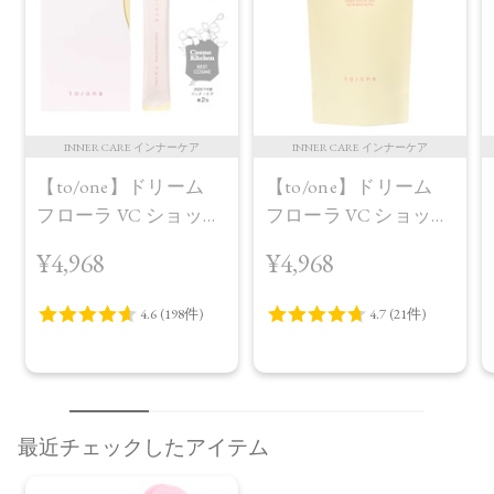
ステアリン酸ポリグリセリル－2、シリカ、セスキイソステア
リン酸ソルビタン、ダイマージリノレイル水添ロジン縮合
物、トコフェロール、水酸化Al、アボカド油、アルガニアス
ピノサ核油、オプンチアフィクスインジカ種子油、スクワラ
ン、ホホバ種子油、ローズマリー葉油、アーモンド油、アン
ズ核油、オリーブ果実油、カニナバラ果実油、マカデミア種
INNER CARE インナーケア
INNER CARE インナーケア
子油、ヒマワリ種子油、マイカ、酸化チタン、酸化鉄
【to/one】ドリーム
【to/one】ドリーム
右上・下段：スクワラン、パルミチン酸デキストリン、ダイ
マージリノール酸ジ（イソステアリル／フィトステリル）、
フローラ VC ショット
フローラ VC ショット
トリイソステアリン酸ポリグリセリル－2、シリカ、水酸化
（30包）
デイ ブライトニング
¥4,968
¥4,968
Al、トコフェロール、アボカド油、アルガニアスピノサ核
プラス＜限定品＞
油、オプンチアフィクスインジカ種子油、ホホバ種子油、ロ
ーズマリー葉油、アーモンド油、アンズ核油、オリーブ果実
油、カニナバラ果実油、マカデミア種子油、ヒマワリ種子
油、（＋／－）酸化チタン、酸化鉄、マイカ
・ルミナス ヴェール フェイスパウダー EX02
タルク、硫酸Ca水和物、炭酸Ca、マイカ、シリカ、合成フル
最近チェックしたアイテム
オロフロゴパイト、ヒドロキシアパタイト、ペンチレングリ
コール、水添ヤシ油、エチルヘキシルグリセリン、カプリル