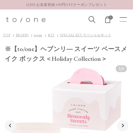
LINE お友達登録 500円OFFクーポンプレゼント
【重要】お盆期間中のお問い合わせと商品配送に関しまして
0
お得な定期購入コースはこちら
LINE お友達登録 500円OFFクーポンプレゼント
TOP
BRAND
to/one
KIT
SPECIAL KIT スペシャルキット
※【to/one】ヘブンリ― スイーツ ベースメ
イク ボックス＜Holiday Collection＞
1
|
6