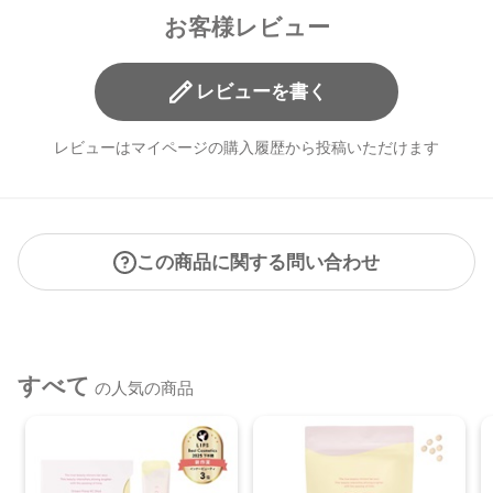
澄んだ肌トーンに整えるシマリングラベンダーの限定ル
お客様レビュー
ースパウダー
レビューを書く
【ご使用方法】
・ペタル フロート フローレス タッチ 01
指先またはブラシに適量をとり、気になる部分になじませま
レビューはマイページの購入履歴から投稿いただけます
す。
・ルミナス ヴェール フェイスパウダー EX02
付属のパフに適量をとり、肌をなでるようにやさしく滑らせ
この商品に関する問い合わせ
ながら塗布します。
【商品サイズ】
62.0×61.0×41.5㎜
すべて
の人気の商品
【全成分】
・ペタル フロート フローレス タッチ 01
左上：トリ（カプリル酸／カプリン酸）グリセリル、ミリス
チン酸デキストリン、パルミチン酸デキストリン、トリイソ