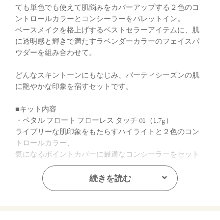
ても単色でも使えて肌悩みをカバーアップする２色のコ
ントロールカラーとコンシーラーをパレットイン。
ベースメイクを格上げするベストセラーアイテムに、肌
に透明感と輝きで満たすラベンダーカラーのフェイスパ
ウダーを組み合わせて。
どんなスキントーンにもなじみ、パーティシーズンの肌
に艶やかな印象を宿すセットです。
■キット内容
・ペタル フロート フローレス タッチ 01（1.7g）
ライブリーな肌印象をもたらすハイライトと２色のコン
トロールカラー、
気になるポイントカバーに最適なコンシーラーをセット
したカスタムベースパレット
続きを読む
・ルミナス ヴェール フェイスパウダー EX02（3g）
溶け込むように肌になじみ、透明感とデリケートな煌め
きをオン。