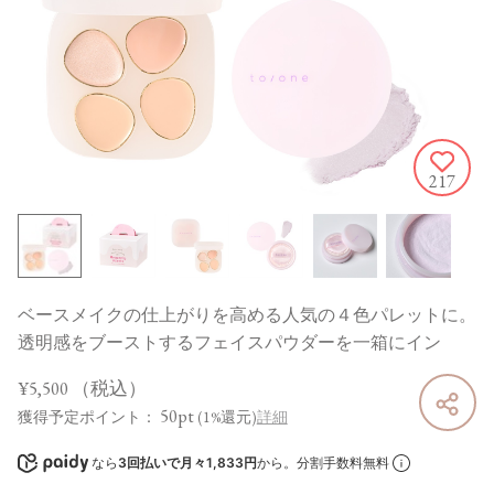
217
ベースメイクの仕上がりを高める人気の４色パレットに。
透明感をブーストするフェイスパウダーを一箱にイン
¥5,500
（税込）
50pt
獲得予定ポイント：
(1%還元)
詳細
なら
3回払いで月々1,833円
から。分割手数料無料