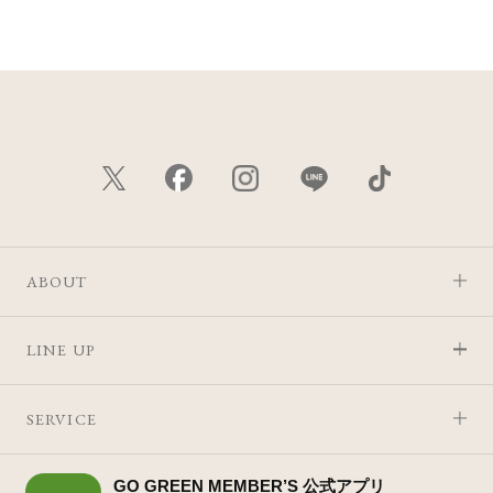
つきましては、各店舗にお問い合わせください。
※発売日は予告なく変更する可能性がございます。予めご了
承ください。
※通常はご注文より１～３営業日での発送となります。
商品によっては、お届けまで１～２週間かかる場合がござい
ますので予めご了承ください。
●パッケージはリニューアル等の理由により、写真と異なる場
合がございます。
●パッケージのリニューアル等の理由により、成分・処方が記
ABOUT
載と異なる場合がございます。
●予告なくパッケージ仕様が変更になる場合がございます。
LINE UP
SERVICE
GO GREEN MEMBER’S 公式アプリ