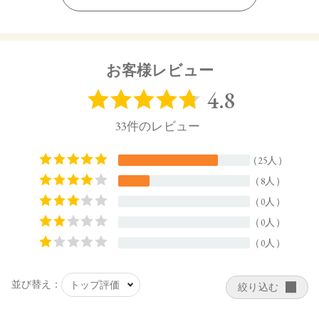
【ご使用方法】
適量を手にとり、顔・からだ全体に少量ずつ均一になるよう
にのばしてください。
日焼け止め効果を保つために、２～３時間ごとに塗りなおし
てください。
お客様レビュー
【内容量】
40g
【商品サイズ】
129㎜×36㎜ ×36㎜(高さx奥行x幅)
【全成分】
水、酸化亜鉛、ラウリン酸メチルヘプチル、BG、パルミチン
酸エチルヘキシル、酸化チタン、エタノール、グリセリン、
シルク、ポリヒドロキシステアリン酸、イソステアリン酸、
オプンチアフィクスインジカ種子油、ヘキシル3－グリセリル
アスコルビン酸、3－ラウリルグリセリルアスコルビン酸、パ
ルミチン酸アスコルビルリン酸3Na、ミリスチル3－グリセリ
ルアスコルビン酸、セチル2－グリセリルアスコルビン酸、ハ