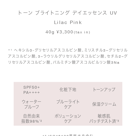
トーン ブライトニング デイエッセンス UV
Lilac Pink
40g ¥3,300
(tax in)
*¹ ヘキシル3-グリセリルアスコルビン酸、ミリスチル3–グリセリル
アスコルビン酸、3–ラウリルグリセリルアスコルビン酸、セチル2–グ
リセリルアスコルビン酸、
パルミチン酸アスコルビルリン酸3Na
SPF50+
化粧下地
トーンアップ
PA++++
ウォーター
ブルーライト
保湿クリーム
プルーフ
ケア
自然由来
ポリューション
敏感肌
指数98%
²
ケア
パッチテスト済
³
*
*