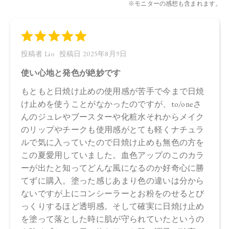
イビスカス花エキス、カーネーション花エキス、ビルベリー
葉エキス、マタタビ果実エキス、アルテロモナス発酵エキ
ス、ロドデンドロンフェルギネウムエキス、エーデルワイス
カルス培養エキス、セージ葉エキス、ローズマリー葉エキ
ス、ラベンダー油、ニオイテンジクアオイ油、ローマカミツ
レ花油、ローズマリー葉油、イランイラン花油、ラバンデュ
ラハイブリダ油、アオモジ果実油、ベルガモット果皮油、オ
レンジ油、ホホバエステル、水添レシチン、キサンタンガ
ム、ペンチレングリコール、水酸化Al、ベヘニルアルコー
ル、オクテニルコハク酸デンプンAl、ジカプリン酸ネオペン
チルグリコール、バチルアルコール、ステアロキシPGヒドロ
キシエチルセルローススルホン酸Na、アルギン酸Na、カプリ
ロイルグリシン、クエン酸、トコフェロール、フェノキシエ
タノール、酸化鉄、ステアリン酸
【原産国】
日本
【メーカー品番】