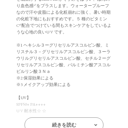
り血色感*³をプラスします。ウォータープルーフ
なので汗や皮脂による化粧崩れに強く、暑い時期
の化粧下地にもおすすめです。５ 種のビタミン
C*¹配合でつけている間もスキンケアをしているよ
うな心地の良いU V です。
※1 ヘキシル３ーグリセリルアスコルビン酸、ミ
リスチル３－グリセリルアスコルビン酸、３ーラ
ウリルグリセリルアスコルビン酸、セチル２ーグ
リセリルアスコルビン酸、パルミチン酸アスコル
ビルリン酸３Ｎａ
※2 保湿効果による
※3 メイクアップ効果による
【UV】
SPF50+ PA++++
U V 耐水性☆ ☆
続きを読む