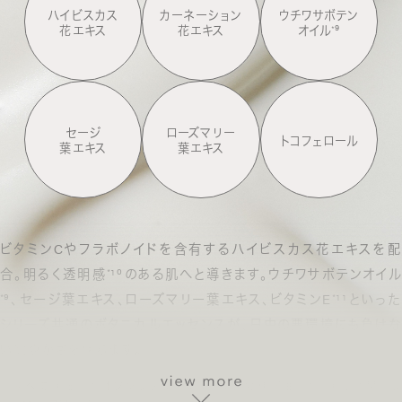
ハイビスカス
カーネーション
ウチワサボテン
花エキス
花エキス
オイル
⁹
*
セージ
ローズマリー
トコフェロール
葉エキス
葉エキス
ビタミンCやフラボノイドを含有するハイビスカス花エキスを配
合。明るく透明感
¹⁰のある肌へと導きます。
ウチワサボテンオイル
*
⁹、セージ葉エキス、ローズマリー葉エキス、ビタミンE
¹¹といった
*
*
シリーズ共通のボタニカルエッセンスが、
日中の悪環境にも負け
い健やかさを保ちます。
⁸ すべて保湿
⁹ オプンチアフィクスインジカ種子油
¹⁰ 保湿効果によ
*
*
*