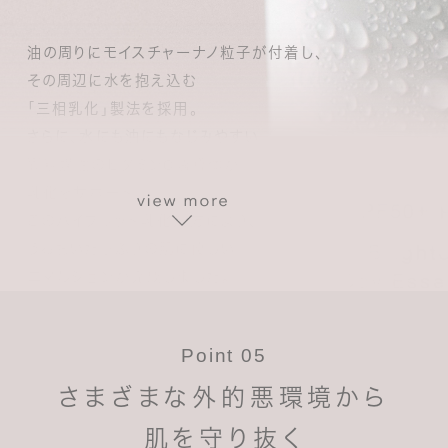
油の周りにモイスチャーナノ粒子が付着し、
その周辺に水を抱え込む
「三相乳化」製法を採用。
さらに、水にも油にもなじみやすい
両親媒性のビタミンC誘導体が
乳化をサポート。
このハイブリッド乳化処方により、
うるおいたっぷりの肌に優しい
エマルジョンが完成しました。
汗や皮脂による再乳化が起こらないため
くずれにくく、密着力が持続します。
Point 05
UV耐水性（ウォータープルーフ）
☆☆を実現しました。
さまざまな外的悪環境から
肌を守り抜く