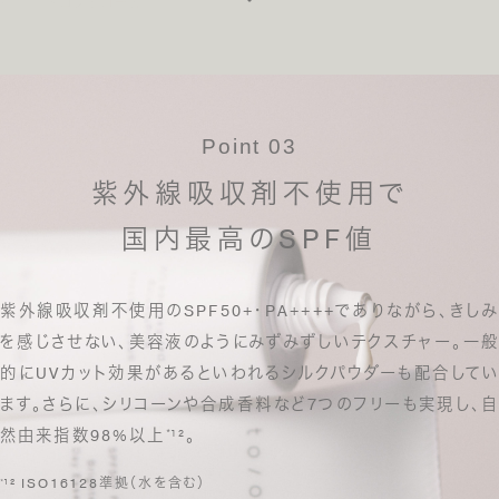
る
¹¹ トコフェロール
*
Point 03
紫外線吸収剤不使用で
国内最高のSPF値
紫外線吸収剤不使用のSPF50+・PA++++でありながら、
きし
を感じさせない、美容液のようにみずみずしいテクスチャー。
一般
的にUVカット効果があるといわれるシルクパウダーも配合してい
ます。
さらに、シリコーンや合成香料など7つのフリーも実現し、自
然由来指数98%以上
¹²。
*
¹² ISO16128準拠（水を含む）
*