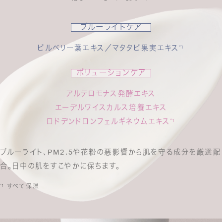
ブルーライトケア
ビルベリー葉エキス／マタタビ果実エキス
¹
*
ポリューションケア
アルテロモナス発酵エキス
エーデルワイスカルス培養エキス
ロドデンドロンフェルギネウムエキス
¹
*
ブルーライト、PM2.5や花粉の悪影響から肌を守る成分を厳選配
合。日中の肌をすこやかに保ちます。
¹ すべて保湿
*