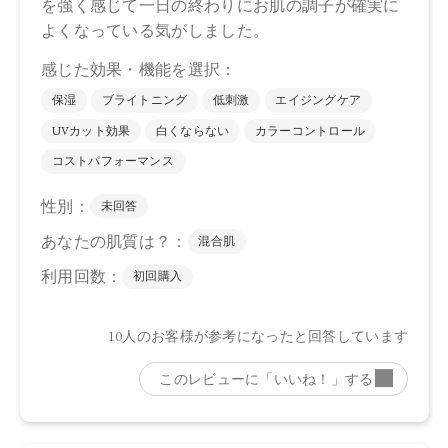
店舗でお問い合わせの際には、下記品番をお伝え下さい。
4573623430586
【店舗発売日】
CosmeKitchen 2025/7/1
Biople 2025/7/1
※店舗での取り扱いや詳しい在庫状況につきましては、各店
舗にお問い合わせください。
※発売日は予告なく変更する可能性がございます。予めご了
承ください。
※通常はご注文より１～３営業日での発送となります。
商品によっては、お届けまで１～２週間かかる場合がござい
ますので予めご了承ください。
●パッケージはリニューアル等の理由により、写真と異なる場
合がございます。
●パッケージのリニューアル等の理由により、成分・処方が記
載と異なる場合がございます。
●予告なくパッケージ仕様が変更になる場合がございます。