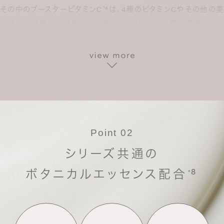
その中のブースタービタミンC
⁴は、4種のビタミンCやその他の美
*
容成分の角層への浸透を促す働きがあります。
性質や浸透スピー
ドの異なるビタミンCが肌悩みを全方位にケア。つけるたびに透明
感
¹とハリを。
*
¹ 保湿効果による
² ヘキシル3-グリセリルアスコルビン酸
³ ミリスチル
*
*
*
3-グリセリルアスコルビン酸
⁴ 3-ラウリルグリセリルアスコルビン酸
⁵ 角
*
*
質層まで
⁶ セチル2-グリセリルアスコルビン酸
⁷ パルミチン酸アスコル
*
*
ビルリン酸3Na
Point 02
シリーズ共通の
ボタニカルエッセンス配合
⁸
*