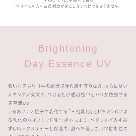
*² ISO16128準拠水を含む
*³ すべての方に皮膚刺激が起こらないわけではありません。
Brightening
Day Essence UV
強い日差しや日中の悪環境から肌を守り抜き、さらに高い
スキンケア効果で、つけるたび透明感*⁴とハリが躍動する
美容液UV。
うるおいナノ粒子で乳化する「三相乳化」とビタミンCによ
る乳化のハイブリッド乳化処方により、
ベタつかずみずみ
ずしいテクスチャーと保湿力、肌への優しさ、UV耐水性の