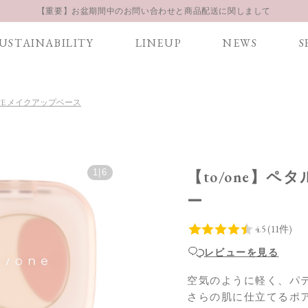
【重要】お盆期間中のお問い合わせと商品配送に関しまして
お得な定期購入コースはこちら
USTAINABILITY
LINEUP
NEWS
S
LINE お友達登録 500円OFFクーポンプレゼント
BASE メイクアップベース
1
|
6
【to/one】ペ
ー
レビューを見る
空気のように軽く、パ
さらの肌に仕立てるポ