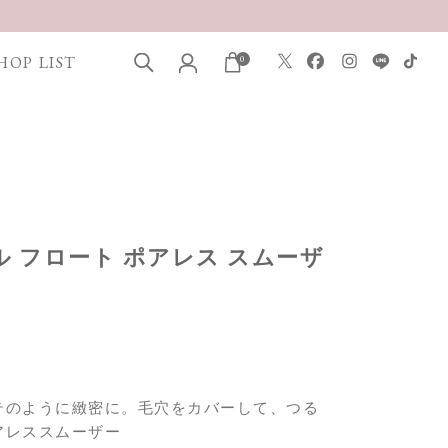
HOP LIST
0
タル フロート ポアレス スムーザ
テのように緻密に。毛穴をカバーして、つる
アレススムーザー