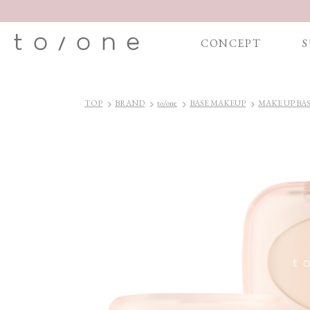
CONCEPT
S
TOP
BRAND
to/one
BASE MAKEUP
MAKE UP 