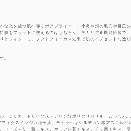
かな光を放つ肌へ導くポアプライマー。小鼻や頬の毛穴や目尻の
に肌をフラットに整えるのはもちろん、テカリ防止機能搭載で、
りとフィットし、ソフトフォーカス効果で肌のイノセントな透明
す。
ル、シリカ、トリイソステアリン酸ポリグリセリルー2、パルミ
チアフィクスインジカ種子油、テトラヘキシルデカン酸アスコルビ
、ローズマリー葉エキス、カミツレ花エキス、チャ葉エキス、ラ