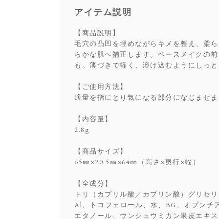
アイテム説明
【商品説明】
毛穴の凸凹を埋めながらキメを整え、柔ら
らかな肌へ補正します。ベースメイクの前
も。薄づきで軽く、溶け込むようにしっと
【ご使用方法】
適量を指にとり気になる部分になじませま
【内容量】
2.8g
【商品サイズ】
65㎜×20.5㎜×64㎜（高さ×奥行×幅）
【全成分】
トリ（カプリル酸／カプリン酸）グリセリ
Al、トコフェロール、水、BG、オプン
エタノール、ウンシュウミカン果皮エキス