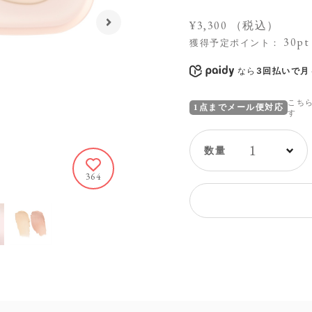
¥3,300
（税込）
30pt
獲得予定ポイント：
なら
3回払いで月々
こち
1点までメール便対応
す
1
364