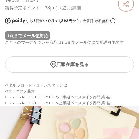
38pt
獲得予定ポイント：
(1%還元)
詳細
なら
3回払いで月々1,393円
から。分割手数料無料
1点までメール便対応
こちらのマークがついた商品は1点までメール便にて配送可能です
店頭在庫を見る
ペタル フロート フローレス タッチ 02
ベストコスメ受賞
Cosme Kitchen BEST COSME 2025下半期 ベースメイク部門 第3位
Cosme Kitchen BEST COSME 2026上半期 ベースメイク部門 第1位