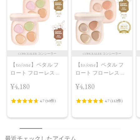
CONCEALER コンシーラー
CONCEALER コンシーラー
【to/one】ペタル フ
【to/one】ペタル フ
ロート フローレス タ
ロート フローレス タ
ッチ 02
ッチ 01定番パッケー
¥4,180
¥4,180
ジ
最近チェックしたアイテム