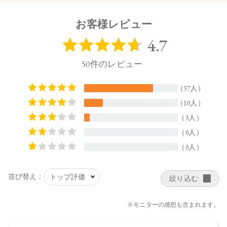
65㎜×20.5㎜×64㎜（高さ×奥行×幅）
お客様レビュー
【全成分】
左上：トリ（カプリル酸／カプリン酸）グリセリル、ミリス
チン酸デキストリン、パルミチン酸デキストリン、トリイソ
ステアリン酸ポリグリセリル－2、シリカ、セスキイソステア
リン酸ソルビタン、ダイマージリノレイル水添ロジン縮合
物、トコフェロール、水酸化Al、アボカド油、アルガニアス
ピノサ核油、オプンチアフィクスインジカ種子油、スクワラ
ン、ホホバ種子油、ローズマリー葉油、アーモンド油、アン
ズ核油、オリーブ果実油、カニナバラ果実油、マカデミア種
子油、ヒマワリ種子油、マイカ、酸化チタン、ホウケイ酸
（Ca／Al）、酸化鉄、酸化スズ、赤202、グンジョウ
右上・下段：スクワラン、パルミチン酸デキストリン、ダイ
マージリノール酸ジ（イソステアリル／フィトステリル）、
トリイソステアリン酸ポリグリセリル－2、シリカ、水酸化
Al、トコフェロール、アボカド油、アルガニアスピノサ核
油、オプンチアフィクスインジカ種子油、ホホバ種子油、ロ
ーズマリー葉油、アーモンド油、アンズ核油、オリーブ果実