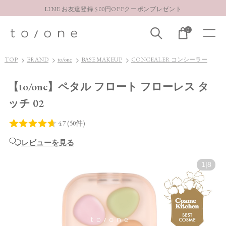
LINE お友達登録 500円OFFクーポンプレゼント
【重要】お盆期間中のお問い合わせと商品配送に関しまして
0
お得な定期購入コースはこちら
LINE お友達登録 500円OFFクーポンプレゼント
TOP
BRAND
to/one
BASE MAKEUP
CONCEALER コンシーラー
【to/one】ペタル フロート フローレス タ
ッチ 02
レビューを見る
1
|
8