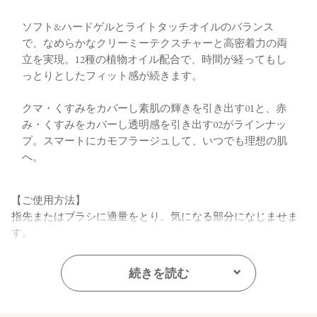
ソフト&ハードゲルとライトタッチオイルのバランス
で、なめらかなクリーミーテクスチャーと高密着力の両
立を実現。12種の植物オイル配合で、時間が経ってもし
っとりとしたフィット感が続きます。
クマ・くすみをカバーし素肌の輝きを引き出す01と、赤
み・くすみをカバーし透明感を引き出す02がラインナッ
プ。スマートにカモフラージュして、いつでも理想の肌
へ。
【ご使用方法】
指先またはブラシに適量をとり、気になる部分になじませま
す。
【内容量】
続きを読む
1.7g
【商品サイズ】