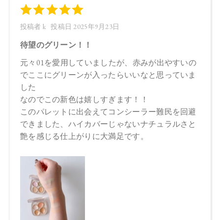
油、カニナバラ果実油、マカデミア種子油、ヒマワリ種子
油、酸化チタン、マイカ、酸化鉄、グンジョウ
【原産国】
日本
【メーカー品番】
店舗でお問い合わせの際には、下記品番をお伝え下さい。
4573623430555
【店舗発売日】
CosmeKitchen 2025/9/5
Biople 2025/9/5
※店舗での取り扱いや詳しい在庫状況につきましては、各店
舗にお問い合わせください。
※発売日は予告なく変更する可能性がございます。予めご了
承ください。
※通常はご注文より１～３営業日での発送となります。
商品によっては、お届けまで１～２週間かかる場合がござい